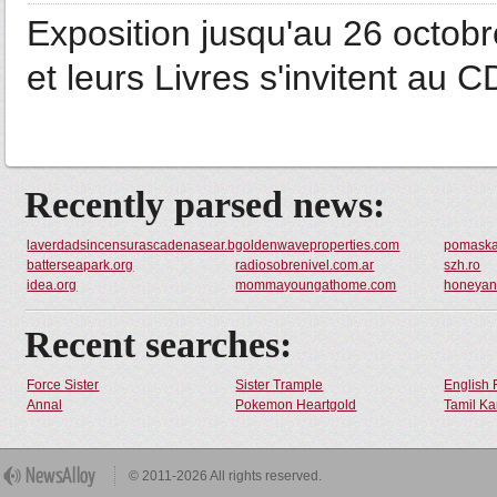
Exposition jusqu'au 26 octobre
et leurs Livres s'invitent au C
Recently parsed news:
laverdadsincensurascadenasear.blogspot.com
goldenwaveproperties.com
pomaska
batterseapark.org
radiosobrenivel.com.ar
szh.ro
idea.org
mommayoungathome.com
honeyan
Recent searches:
Force Sister
Sister Trample
English 
Annal
Pokemon Heartgold
Tamil Ka
© 2011-2026 All rights reserved.