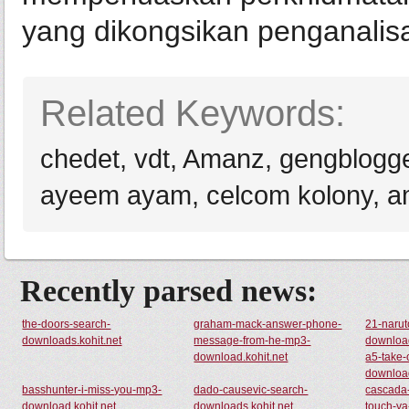
yang dikongsikan penganalisa,
Related Keywords:
chedet, vdt, Amanz, gengblogg
ayeem ayam, celcom kolony, 
Recently parsed news:
the-doors-search-
graham-mack-answer-phone-
21-naru
downloads.kohit.net
message-from-he-mp3-
download
download.kohit.net
a5-take
download
basshunter-i-miss-you-mp3-
dado-causevic-search-
cascada
download.kohit.net
downloads.kohit.net
touch-ya