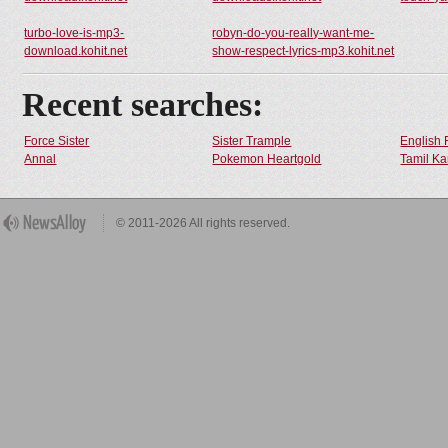
turbo-love-is-mp3-
robyn-do-you-really-want-me-
download.kohit.net
show-respect-lyrics-mp3.kohit.net
Recent searches:
Force Sister
Sister Trample
English 
Annal
Pokemon Heartgold
Tamil Ka
© 2011-2026 All rights reserved.