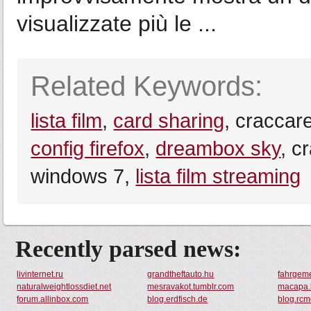
visualizzate più le ...
Related Keywords:
lista film
,
card sharing
, craccar
config firefox
,
dreambox sky
, c
windows 7,
lista film streaming
Recently parsed news:
livinternet.ru
grandtheftauto.hu
fahrgem
naturalweightlossdiet.net
mesravakot.tumblr.com
macapa.l
forum.allinbox.com
blog.erdfisch.de
blog.rcm