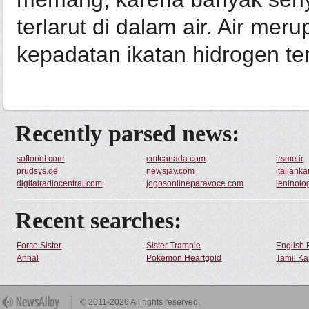
terlarut di dalam air. Air mer
kepadatan ikatan hidrogen tert
Recently parsed news:
softonet.com
cmtcanada.com
irsme.ir
prudsys.de
newsjay.com
italiankar
digitalradiocentral.com
jogosonlineparavoce.com
leninolo
Recent searches:
Force Sister
Sister Trample
English 
Annal
Pokemon Heartgold
Tamil Ka
© 2011-2026 All rights reserved.