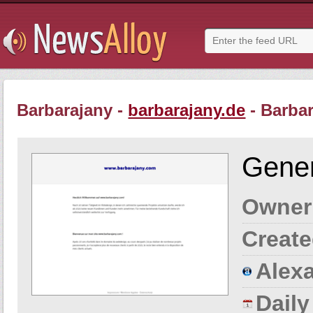
Barbarajany -
barbarajany.de
- Barba
Gener
Owner
Create
Alexa
Dail