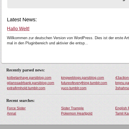
Latest News:
Hallo Welt!
Willkommen zur deutschen Version von WordPress. Dies ist der erste Ar
mal in den Pluginbereich und aktivier die entsp...
Recently parsed news:
kolbetanhaye.parsiblog.com
kingweblogs.parsiblog.com
43action
gilanssadrbank.parsiblog.com
futureofeverything.tumblr.com
brpnu.pa
extrafirmhold.tumblr.com
yuco.tumblr.com
3shahrs
Recent searches:
Force Sister
Sister Trample
English 
Annal
Pokemon Heartgold
Tamil Ka