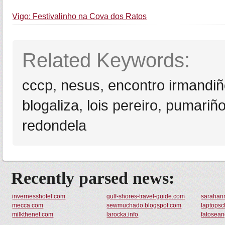
Vigo: Festivalinho na Cova dos Ratos
Related Keywords:
cccp, nesus, encontro irmandi
blogaliza, lois pereiro, pumariñ
redondela
Recently parsed news:
invernesshotel.com
gulf-shores-travel-guide.com
sarahan
mecca.com
sewmuchado.blogspot.com
laptops
milkthenet.com
larocka.info
fatosean