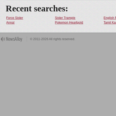
Recent searches:
Force Sister
Sister Trample
English 
Annal
Pokemon Heartgold
Tamil Ka
© 2011-2026 All rights reserved.