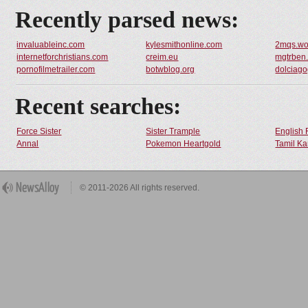
Recently parsed news:
invaluableinc.com
kylesmithonline.com
2mqs.wo
internetforchristians.com
creim.eu
mgtrben.
pornofilmetrailer.com
botwblog.org
dolciag
Recent searches:
Force Sister
Sister Trample
English 
Annal
Pokemon Heartgold
Tamil Ka
© 2011-2026 All rights reserved.