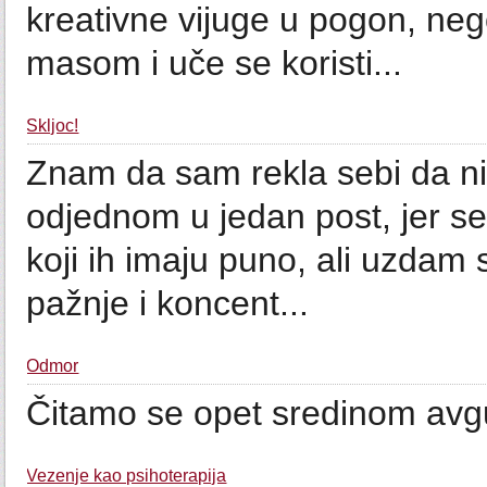
kreativne vijuge u pogon, ne
masom i uče se koristi...
Škljoc!
Znam da sam rekla sebi da nik
odjednom u jedan post, jer s
koji ih imaju puno, ali uzdam 
pažnje i koncent...
Odmor
Čitamo se opet sredinom avgu
Vezenje kao psihoterapija