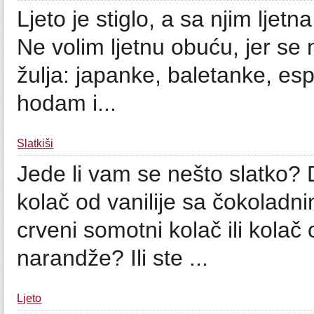
Ljeto je stiglo, a sa njim lje
Ne volim ljetnu obuću, jer s
žulja: japanke, baletanke, esp
hodam i...
Slatkiši
Jede li vam se nešto slatko
kolač od vanilije sa čokoladn
crveni somotni kolač ili kola
narandže? Ili ste ...
Ljeto