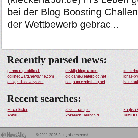
bei der Blog Boosting Chall
der Wettbewerb gebrac...
Recently parsed news:
parma.repubblica.it
mtvklip.blogcu.com
oemerhac
collinedward.newsvine.com
digigame.centerblog.net
jonas-br
design.discovery.com
noujoum.centerblog.net
batuhan
Recent searches:
Force Sister
Sister Trample
English 
Annal
Pokemon Heartgold
Tamil Ka
© 2011-2026 All rights reserved.