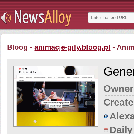
Bloog -
animacje-gify.bloog.pl
- Anima
Gener
Owner
Create
Alexa
Dail