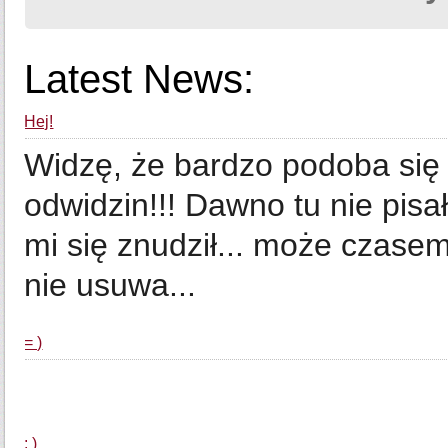
Latest News:
Hej!
Widzę, że bardzo podoba się 
odwidzin!!! Dawno tu nie pisa
mi się znudził... może czasem
nie usuwa...
= )
... animacj
: )