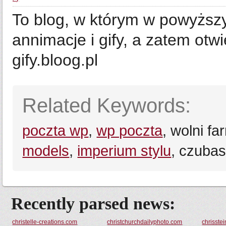
To blog, w którym w powyższy
annimacje i gify, a zatem otwi
gify.bloog.pl
Related Keywords:
poczta wp
,
wp poczta
, wolni fa
models
,
imperium stylu
, czubas
Recently parsed news:
christelle-creations.com
christchurchdailyphoto.com
chrisste