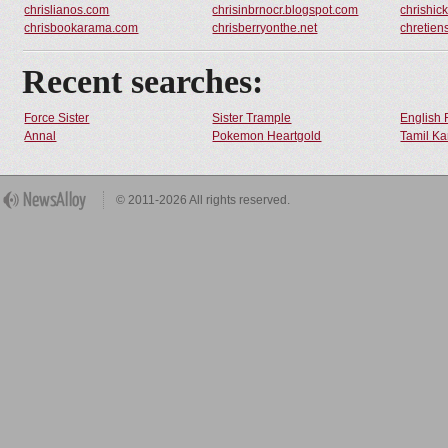
chrislianos.com
chrisinbrnocr.blogspot.com
chrishi
chrisbookarama.com
chrisberryonthe.net
chretie
Recent searches:
Force Sister
Sister Trample
English 
Annal
Pokemon Heartgold
Tamil Ka
© 2011-2026 All rights reserved.