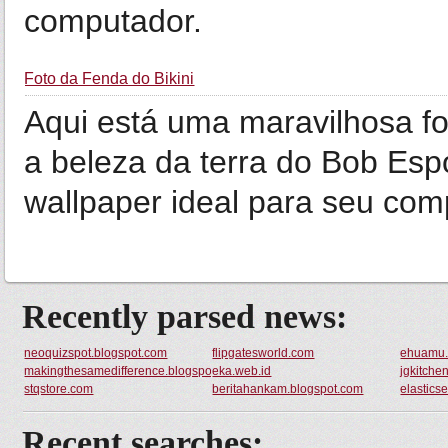
computador.
Foto da Fenda do Bikini
Aqui está uma maravilhosa fo
a beleza da terra do Bob Esp
wallpaper ideal para seu com
Recently parsed news:
neoquizspot.blogspot.com
flipgatesworld.com
ehuamu
makingthesamedifference.blogspot.com
eka.web.id
jgkitche
stqstore.com
beritahankam.blogspot.com
elastics
Recent searches: