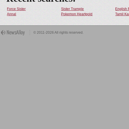
Force Sister
Sister Trample
English 
Annal
Pokemon Heartgold
Tamil Ka
© 2011-2026 All rights reserved.