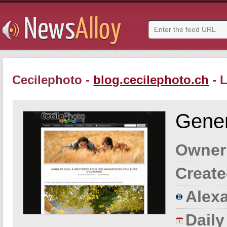
Cecilephoto -
blog.cecilephoto.ch
- 
Gener
Owner
Create
Alexa
Dail