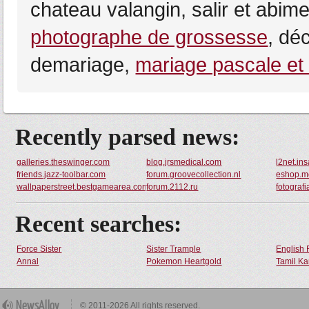
chateau valangin, salir et abim
photographe de grossesse
, dé
demariage,
mariage pascale et
Recently parsed news:
galleries.theswinger.com
blog.jrsmedical.com
l2net.i
friends.jazz-toolbar.com
forum.groovecollection.nl
eshop.m
wallpaperstreet.bestgamearea.com
forum.2112.ru
fotografi
Recent searches:
Force Sister
Sister Trample
English 
Annal
Pokemon Heartgold
Tamil Ka
© 2011-2026 All rights reserved.