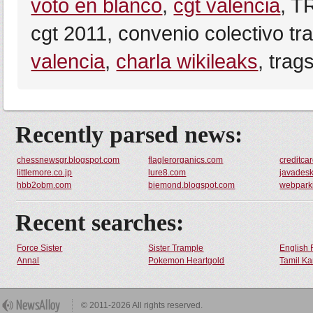
voto en blanco
,
cgt valencia
, 
cgt 2011, convenio colectivo t
valencia
,
charla wikileaks
, trag
Recently parsed news:
chessnewsgr.blogspot.com
flaglerorganics.com
creditca
littlemore.co.jp
lure8.com
javadesk
hbb2obm.com
biemond.blogspot.com
webparki
Recent searches:
Force Sister
Sister Trample
English 
Annal
Pokemon Heartgold
Tamil Ka
© 2011-2026 All rights reserved.