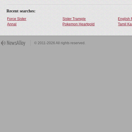
Recent searches:
Force Sister
Sister Trample
English 
Annal
Pokemon Heartgold
Tamil Ka
© 2011-2026 All rights reserved.