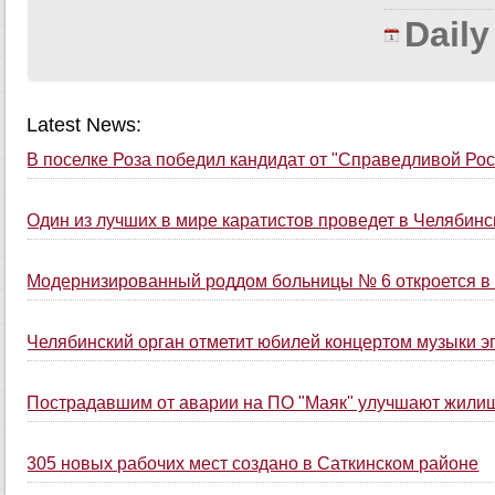
Dail
Latest News:
В поселке Роза победил кандидат от "Справедливой Рос
Один из лучших в мире каратистов проведет в Челябинс
Модернизированный роддом больницы № 6 откроется в 
Челябинский орган отметит юбилей концертом музыки э
Пострадавшим от аварии на ПО "Маяк" улучшают жили
305 новых рабочих мест создано в Саткинском районе