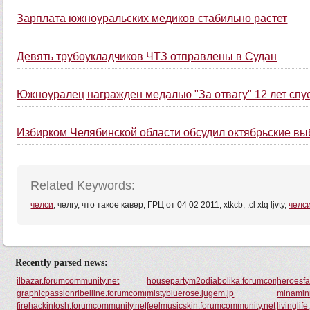
Зарплата южноуральских медиков стабильно растет
Девять трубоукладчиков ЧТЗ отправлены в Судан
Южноуралец награжден медалью "За отвагу" 12 лет спу
Избирком Челябинской области обсудил октябрьские в
Related Keywords:
челси
, челгу, что такое кавер, ГРЦ от 04 02 2011, xtkcb, .cl xtq ljvty,
челс
Recently parsed news:
ilbazar.forumcommunity.net
housepartym2odiabolika.forumcommunity.n
heroesf
graphicpassionribelline.forumcommunity.net
mistybluerose.jugem.jp
minamin
firehackintosh.forumcommunity.net
feelmusicskin.forumcommunity.net
livinglif