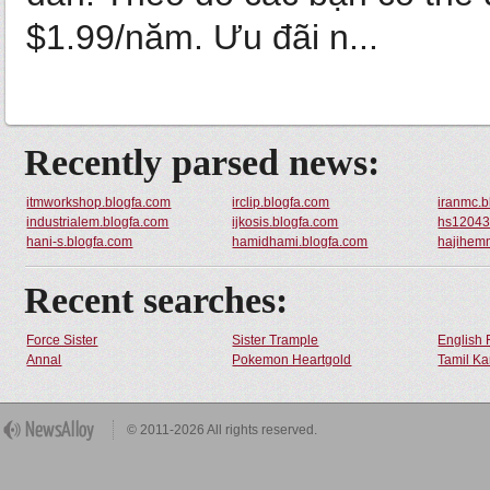
$1.99/năm. Ưu đãi n...
Recently parsed news:
itmworkshop.blogfa.com
irclip.blogfa.com
iranmc.b
industrialem.blogfa.com
ijkosis.blogfa.com
hs12043
hani-s.blogfa.com
hamidhami.blogfa.com
hajihem
Recent searches:
Force Sister
Sister Trample
English 
Annal
Pokemon Heartgold
Tamil Ka
© 2011-2026 All rights reserved.