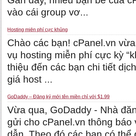
Gần đây, nhiều bạn bè của cP
vào cái group vơ...
Hosting miễn phí cực khủng
Chào các bạn! cPanel.vn vừa 
vụ hosting miễn phí cực kỳ “
thiệu đến các bạn chi tiết dị
giá host ...
GoDaddy – Đăng ký mới tên miền chỉ với $1.99
Vừa qua, GoDaddy - Nhà đăng 
gửi cho cPanel.vn thông báo 
dẫn. Theo đó các bạn có thể 