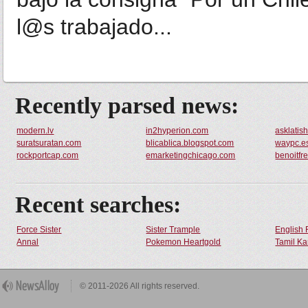
l@s trabajado...
Recently parsed news:
modern.lv
in2hyperion.com
asklatis
suratsuratan.com
blicablica.blogspot.com
waypc.e
rockportcap.com
emarketingchicago.com
benoitfr
Recent searches:
Force Sister
Sister Trample
English 
Annal
Pokemon Heartgold
Tamil Ka
© 2011-2026 All rights reserved.