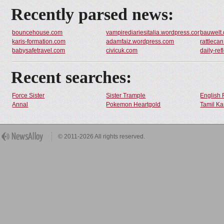
Recently parsed news:
bouncehouse.com
vampirediariesitalia.wordpress.com
bauwelt
karis-formation.com
adamfaiz.wordpress.com
rattlecan
babysafetravel.com
civicuk.com
daily-re
Recent searches:
Force Sister
Sister Trample
English 
Annal
Pokemon Heartgold
Tamil Ka
© 2011-2026 All rights reserved.