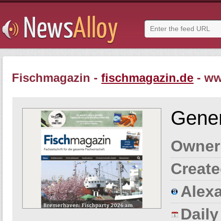
Fischmagazin -
fischmagazin.de
- ww
Gener
Owner
Create
Alexa
Dail