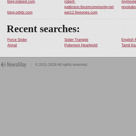
blog.indeed.com
robert-
mymovie
pattinson.forumcommunity.net
revoluti
blog.orbitz.com
ww12.freeones.com
Recent searches:
Force Sister
Sister Trample
English 
Annal
Pokemon Heartgold
Tamil Ka
© 2011-2026 All rights reserved.