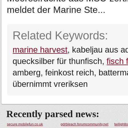
meldet der Marine Ste...
Related Keywords:
marine harvest
, kabeljau aus a
quecksilber für thunfisch,
fisch
amberg, feinkost reich, batte
übernimmt vreriksen
Recently parsed news:
secure.mobilefun.co.uk
gdrbleach.forumcommunity.net
twilight