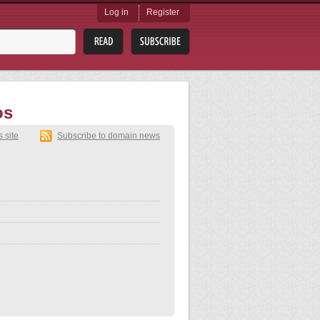
Log in
Register
os
s site
Subscribe to domain news