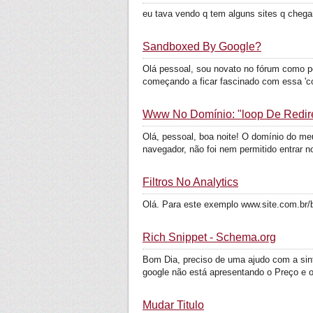
eu tava vendo q tem alguns sites q chega
Sandboxed By Google?
Olá pessoal, sou novato no fórum como p
começando a ficar fascinado com essa 'co
Www No Domínio: "loop De Redir
Olá, pessoal, boa noite! O domínio do me
navegador, não foi nem permitido entrar no
Filtros No Analytics
Olá. Para este exemplo www.site.com.br/bl
Rich Snippet - Schema.org
Bom Dia, preciso de uma ajudo com a sint
google não está apresentando o Preço e o 
Mudar Titulo