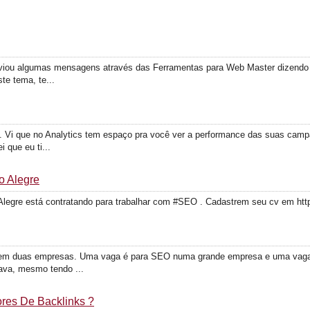
iou algumas mensagens através das Ferramentas para Web Master dizendo ter
e tema, te...
s. Vi que no Analytics tem espaço pra você ver a performance das suas cam
 que eu ti...
o Alegre
 Alegre está contratando para trabalhar com #SEO . Cadastrem seu cv em ht
io em duas empresas. Uma vaga é para SEO numa grande empresa e uma va
ava, mesmo tendo ...
res De Backlinks ?