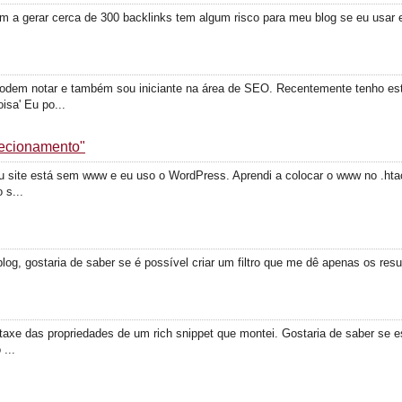
m a gerar cerca de 300 backlinks tem algum risco para meu blog se eu usar e
odem notar e também sou iniciante na área de SEO. Recentemente tenho est
isa' Eu po...
ecionamento"
u site está sem www e eu uso o WordPress. Aprendi a colocar o www no .hta
 s...
og, gostaria de saber se é possível criar um filtro que me dê apenas os resu
axe das propriedades de um rich snippet que montei. Gostaria de saber se est
...