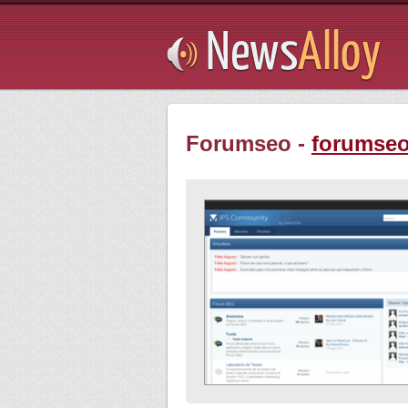
Subsribe
Forumseo -
forumseo