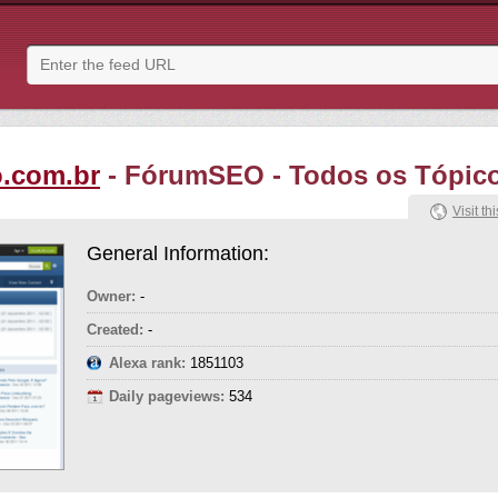
.com.br
- FórumSEO - Todos os Tópic
Visit thi
General Information:
Owner:
-
Created:
-
Alexa rank:
1851103
Daily pageviews:
534