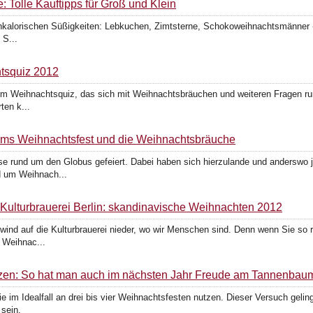
 Tolle Kauftipps für Groß und Klein
ochkalorischen Süßigkeiten: Lebkuchen, Zimtsterne, Schokoweihnachtsmänner 
 S...
htsquiz 2012
zum Weihnachtsquiz, das sich mit Weihnachtsbräuchen und weiteren Fragen 
ten k...
ums Weihnachtsfest und die Weihnachtsbräuche
ise rund um den Globus gefeiert. Dabei haben sich hierzulande und anderswo 
d um Weihnach...
 Kulturbrauerei Berlin: skandinavische Weihnachten 2012
wind auf die Kulturbrauerei nieder, wo wir Menschen sind. Denn wenn Sie s
 Weihnac...
zen: So hat man auch im nächsten Jahr Freude am Tannenbau
m Idealfall an drei bis vier Weihnachtsfesten nutzen. Dieser Versuch gelingt
sein.