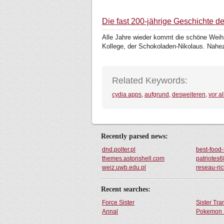
Die fast 200-jährige Geschichte
Alle Jahre wieder kommt die schöne Weihn
Kollege, der Schokoladen-Nikolaus. Nahez
Related Keywords:
cydia apps
,
aufgrund
,
desweiteren
,
vor a
Recently parsed news:
dnd.polter.pl
best-food
themes.astonshell.com
patriotes
weiz.uwb.edu.pl
reseau-ri
Recent searches:
Force Sister
Sister Tr
Annal
Pokemon 