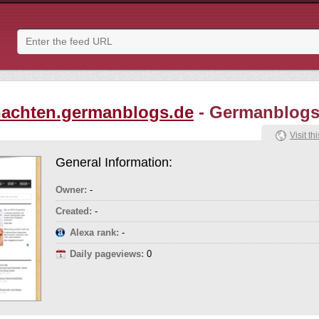
achten.germanblogs.de
- Germanblog
Visit thi
General Information:
Owner:
-
Created:
-
Alexa rank:
-
Daily pageviews:
0