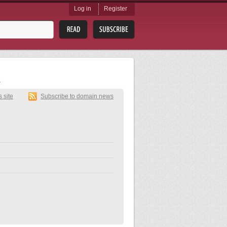
Log in
Register
s
s site
Subscribe to domain news