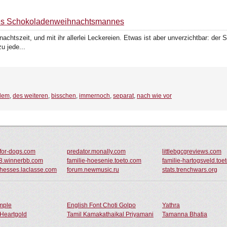
 des Schokoladenweihnachtsmannes
achtszeit, und mit ihr allerlei Leckereien. Etwas ist aber unverzichtbar: d
u jede...
llem
,
des weiteren
,
bisschen
,
immernoch
,
separat
,
nach wie vor
-for-dogs.com
predator.monally.com
littlebgcgreviews.com
68.winnerbb.com
familie-hoesenie.toeto.com
familie-hartogsveld.toe
chesses.laclasse.com
forum.newmusic.ru
stats.trenchwars.org
ample
English Font Choti Golpo
Yathra
Heartgold
Tamil Kamakathaikal Priyamani
Tamanna Bhatia