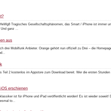
it?
Wg8 Tragisches Gesellschaftsphänomen, das Smart / iPhone ist immer und 
 Und ganz ...
ben aus
ch drei Mobilfunk Anbieter. Orange gehört nun offiziell zu Drei – die Homepage
d...
ck
s Teil 2 kostenlos im Appstore zum Download bereit. Wer die ersten Stunden g
.
r iOS erschienen
assiker ist für iPhone und iPad veröffentlicht worden! Es ist wieder soweit
esmal to...