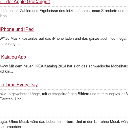
 – der Apple Großangriff
präsentiert Zahlen und Ergebnisse des letzten Jahres, neue Standorte und ei
enn...
iPhone und iPad
YJc Musik kostenlos auf das iPhone laden und das ganze auch noch legal. 
pfehlung ...
e Katalog App
-Vw Mit dem neuen IKEA Katalog 2014 hat sich das schwedische Möbelhaus e
id kni...
aceTime Every Day
Uc In gewohnter Länge, mit aussagekräftigen Bildern und stimmungsvoller Mu
eräten. Übri...
agte: Ohne Musik wäre das Leben ein Irrtum. Und in der Tat, ohne Musik wä
sik umgeben...