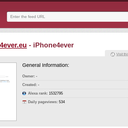
4ever.eu
- iPhone4ever
Visit thi
General Information:
Owner:
-
Created:
-
Alexa rank:
1532795
Daily pageviews:
534