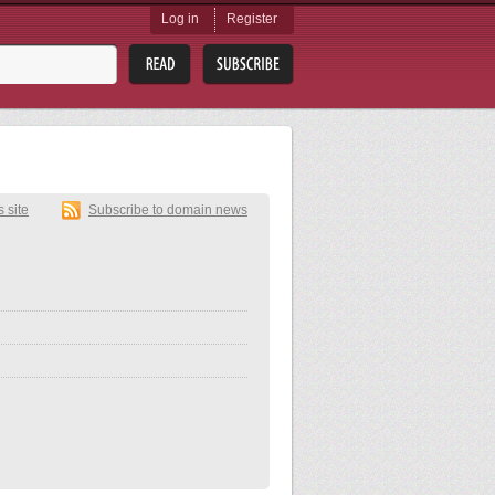
Log in
Register
s site
Subscribe to domain news