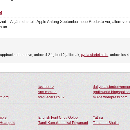
t
eszeit – Alljährlich stellt Apple Anfang September neue Produkte vor, allem v
h un...
pptrackr alternative, unlock 4.2.1, ipad 2 jailbreak,
cydia startet nicht
, unlock ios 4
fxstreet.cz
dailydealsfordenverm
vrm.com.ua
graficworld.blogspot.c
n.org
torquecars.co.uk
m0vie.wordpress.com
ample
English Font Choti Golpo
Yathra
Heartgold
Tamil Kamakathaikal Priyamani
Tamanna Bhatia