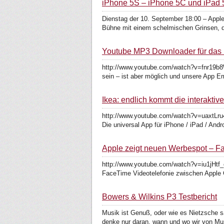
iPhone 5S – iPhone 5C und iPad 5
Dienstag der 10. September 18:00 – Apple 
Bühne mit einem schelmischen Grinsen, d
Youtube MP3 Downloader für das 
http://www.youtube.com/watch?v=fnr19b8W
sein – ist aber möglich und unsere App Em
Ikea: endlich kommt die interaktiv
http://www.youtube.com/watch?v=uaxtLru4
Die universal App für iPhone / iPad / Andro
Apple zeigt neuen Werbespot – F
http://www.youtube.com/watch?v=iu1jHtf_o
FaceTime Videotelefonie zwischen Apple G
Bowers & Wilkins P3 Testbericht
Musik ist Genuß, oder wie es Nietzsche s
denke nur daran, wann und wo wir von Mu