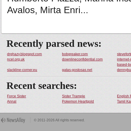
Avalos, Mirta Enri...
Recently parsed news:
drghazy.blogspot.com
bobgreaker.com
stevefor
ncel.org.uk
downlineconfidential.com
internet
based-b
slackline-corner.eu
gatas-gostosas.net
dennybu
Recent searches:
Force Sister
Sister Trample
English 
Annal
Pokemon Heartgold
Tamil Ka
© 2011-2026 All rights reserved.