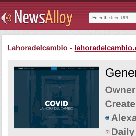
Lahoradelcambio -
lahoradelcambio.
Gener
Owner
Create
Alexa
Dail