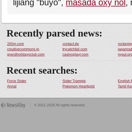
lijiang "buyo",
masada oxy nol
,
Recently parsed news:
265m.com
contact.de
rockemg
creativecommons.jp
trycatchfail.com
japanrad
grandholidaysclub.com
casinoplayr.com
nysut.or
Recent searches:
Force Sister
Sister Trample
English 
Annal
Pokemon Heartgold
Tamil Ka
© 2011-2026 All rights reserved.