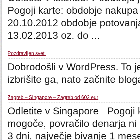
Pogoji karte: obdobje nakupa 
20.10.2012 obdobje potovanja
13.02.2013 oz. do ...
Pozdravljen svet!
Dobrodošli v WordPress. To je 
izbrišite ga, nato začnite bloga
Zagreb – Singapore – Zagreb od 602 eur
Odletite v Singapore Pogoji
mogoče, povračilo denarja ni
3 dni, največje bivanje 1 me