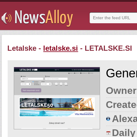
Letalske -
letalske.si
- LETALSKE.SI
Gener
Owner
Create
Alexa
Dail