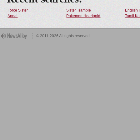
Force Sister
Sister Trample
English 
Annal
Pokemon Heartgold
Tamil Ka
© 2011-2026 All rights reserved.