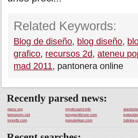
Related Keywords:
Blog de diseño
,
blog diseño
,
bl
grafico
,
recursos 2d
,
ateneu po
mad 2011
, pantonera online
Recently parsed news:
gwcu.org
mysticsaint.info
alanbol
twinsporn.net
tonygentilcore.com
gotgoldr
inportb.com
populerkan.com
zatoka-u
Recent searches: