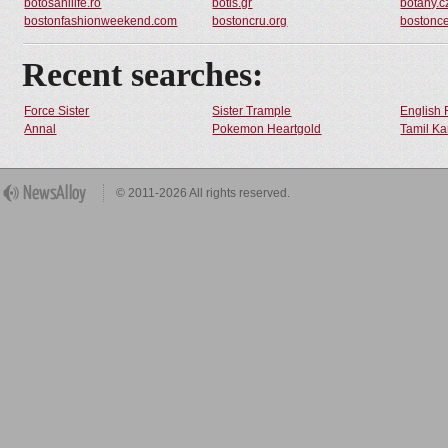
botosanilife.ro
botis.gr
botany.c
bostonfashionweekend.com
bostoncru.org
bostonce
Recent searches:
Force Sister
Sister Trample
English 
Annal
Pokemon Heartgold
Tamil Ka
© 2011-2026 All rights reserved.