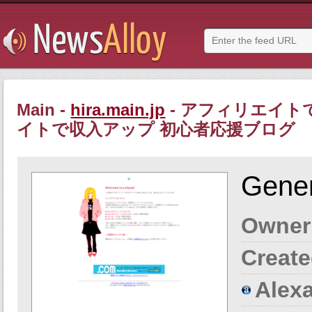
Main -
hira.main.jp
- アフィリエイト
イトで収入アップ 初心者応援ブログ
Gener
Owner
Create
Alexa