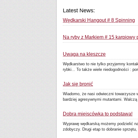
Latest News:
Wędkarski Hangout # 8 Spinning
Na ryby z Markiem # 15 karpiowy
Uwaga na kleszcze
Wędkarstwo to nie tylko przyjemny konta
rybki... To także wiele niedogodności : po
Jak się bronić
Wiadomo, że nasi odwieczni towarzysze w
bardziej agresywnymi mutantami. Walczą 
Dobra miejscówka to podstawa!
Wyprawę wędkarską możemy podzielić na dw
zdobyczy. Drugi etap to dobranie sprzętu, 