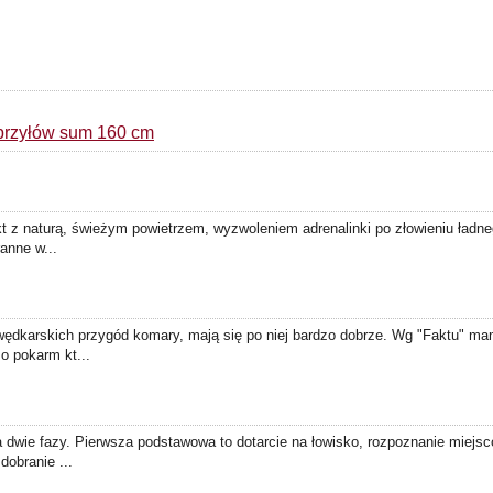
 przyłów sum 160 cm
kt z naturą, świeżym powietrzem, wyzwoleniem adrenalinki po złowieniu ładn
ranne w...
ędkarskich przygód komary, mają się po niej bardzo dobrze. Wg "Faktu" ma
o pokarm kt...
ie fazy. Pierwsza podstawowa to dotarcie na łowisko, rozpoznanie miejsców
dobranie ...