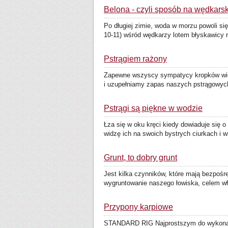
Belona - czyli sposób na wędkars
Po długiej zimie, woda w morzu powoli się
10-11) wśród wędkarzy lotem błyskawicy r
Pstrągiem rażony
Zapewne wszyscy sympatycy kropków wied
i uzupełniamy zapas naszych pstrągowych 
Pstrągi są piękne w wodzie
Łza się w oku kręci kiedy dowiaduje się o
widzę ich na swoich bystrych ciurkach i w
Grunt, to dobry grunt
Jest kilka czynników, które mają bezpośr
wygruntowanie naszego łowiska, celem wł
Przypony karpiowe
STANDARD RIG Najprostszym do wykonania