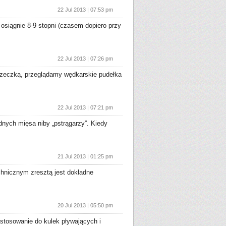
22 Jul 2013 | 07:53 pm
 osiągnie 8-9 stopni (czasem dopiero przy
22 Jul 2013 | 07:26 pm
rzeczką, przeglądamy wędkarskie pudełka
22 Jul 2013 | 07:21 pm
ądnych mięsa niby „pstrągarzy”. Kiedy
21 Jul 2013 | 01:25 pm
chnicznym zresztą jest dokładne
20 Jul 2013 | 05:50 pm
tosowanie do kulek pływających i