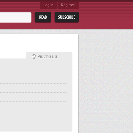
Log in
Register
Visit this site