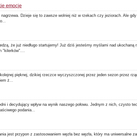
kie emocje
 nagrzewa. Dzieje się to zawsze wolniej niż w rzekach czy jeziorach. Ale gdy
o...
zą, że już niedługo startujemy! Już dziś jesteśmy myślami nad ukochaną 
"kilerków"....
 kolejnej pięknej, dzikiej rzeczce wyczyszczonej przez jeden sezon przez rz
iem ż...
edni i decydujący wpływ na wynik naszego połowu. Jednym z nich, czysto te
aściwego podania...
 jest przypon z zastosowaniem węzła bez węzła, który ma uniwersalne zas