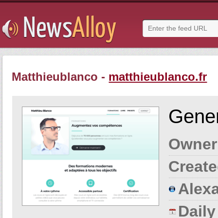
Matthieublanco -
matthieublanco.fr
Gener
Owner
Create
Alexa
Dail