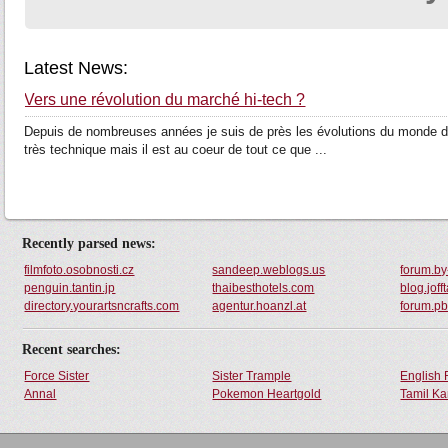
Latest News:
Vers une révolution du marché hi-tech ?
Depuis de nombreuses années je suis de près les évolutions du monde
très technique mais il est au coeur de tout ce que ...
Recently parsed news:
filmfoto.osobnosti.cz
sandeep.weblogs.us
forum.b
penguin.tantin.jp
thaibesthotels.com
blog.joff
directory.yourartsncrafts.com
agentur.hoanzl.at
forum.pb
Recent searches:
Force Sister
Sister Trample
English 
Annal
Pokemon Heartgold
Tamil Ka