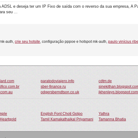
a ADSL e deseja ter um IP Fixo de saída com o reverso da sua empresa, A Pa
ra seu ...
 mk-auth,
crie seu hotsite
, configuração pppoe e hotspot mk-auth,
paulo vinícius rib
dard.com
paratodoviajero.info
cdtm.de
tifico.com.br
sber-finance.ru
sinekithan.blogspot.co
.com.au
odgersberndtson.co.uk
jkhenleys.blogspot.com
ample
English Font Choti Golpo
Yathra
Heartgold
Tamil Kamakathaikal Priyamani
Tamanna Bhatia