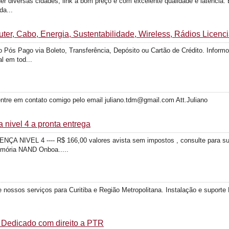
er diversas cidades, link a bom preço e com excelente qualidade e latência.
da...
er, Cabo, Energia, Sustentabilidade, Wireless, Rádios Licenc
Pós Pago via Boleto, Transferência, Depósito ou Cartão de Crédito. Inform
l em tod...
entre em contato comigo pelo email juliano.tdm@gmail.com Att.Juliano
a nivel 4 a pronta entrega
NIVEL 4 ---- R$ 166,00 valores avista sem impostos , consulte para sua
ria NAND Onboa.....
nossos serviços para Curitiba e Região Metropolitana. Instalação e suport
 Dedicado com direito a PTR