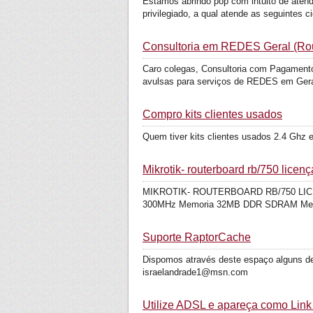
Estamos abrindo pop com intuito de atend
privilegiado, a qual atende as seguintes ci
Consultoria em REDES Geral (Rout
Caro colegas, Consultoria com Pagamento 
avulsas para serviços de REDES em Gera
Compro kits clientes usados
Quem tiver kits clientes usados 2.4 Ghz 
Mikrotik- routerboard rb/750 licenç
MIKROTIK- ROUTERBOARD RB/750 LICENÇA 
300MHz Memoria 32MB DDR SDRAM Memó
Suporte RaptorCache
Dispomos através deste espaço alguns de 
israelandrade1@msn.com
Utilize ADSL e apareça como Link