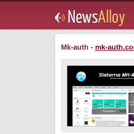
Subsribe
Mk-auth -
mk-auth.co