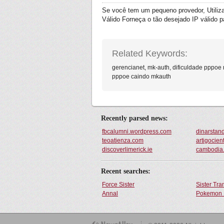
Se você tem um pequeno provedor, Utiliz
Válido Forneça o tão desejado IP válido pa
Related Keywords:
gerencianet, mk-auth, dificuldade pppoe
pppoe caindo mkauth
Recently parsed news:
fbcalumni.wordpress.com
dinarstan
teoatienza.com
artigocien
discoverlimerick.ie
cambodia
Recent searches:
Force Sister
Sister Tr
Annal
Pokemon 