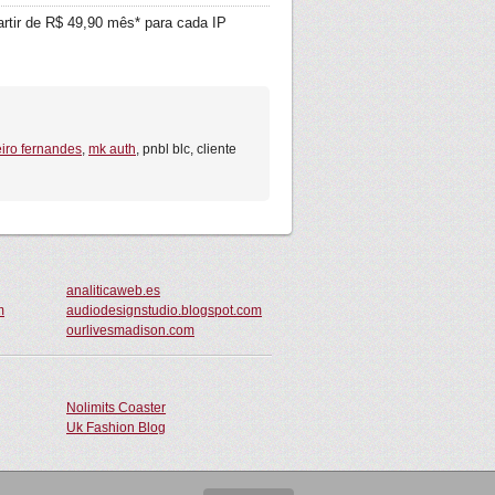
rtir de R$ 49,90 mês* para cada IP
eiro fernandes
,
mk auth
, pnbl blc, cliente
analiticaweb.es
m
audiodesignstudio.blogspot.com
ourlivesmadison.com
Nolimits Coaster
Uk Fashion Blog