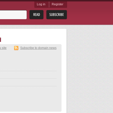
Log in
Register
H
s site
Subscribe to domain news