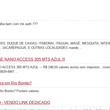
balha bem com mk auth ???
O, DUQUE DE CAXIAS, ITABORAI, ITAGUAI, MAGÉ, MESQUITA, NITERO
 JACAREPAGUÁ, E OUTRAS LOCALIDADES mande ...
E NANO ACCESS 305 MTS AZUL !!!
SS 305 MTS AZUL --- R$ 198,50 valores avista sem impostos , consulte 
3829-4947 ...
bra em Rio Bonito?
Rio Bonito? Postem valores.
 - VENDO LINK DEDICADO