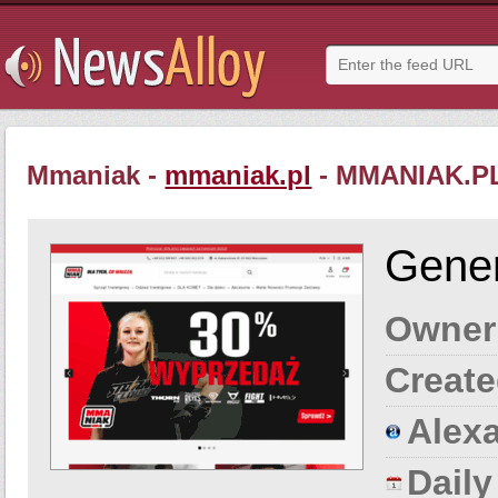
Mmaniak -
mmaniak.pl
- MMANIAK.P
Gener
Owner
Create
Alexa
Dail