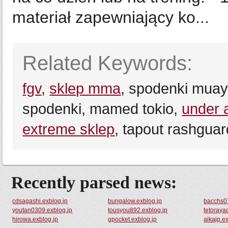
materiał zapewniający ko...
Related Keywords:
fgv
,
sklep mma
, spodenki muay 
spodenki, mamed tokio,
under 
extreme sklep
, tapout rashguar
Recently parsed news:
cdsagashi.exblog.jp
bungalow.exblog.jp
bacchs0
youtan0309.exblog.jp
tousyou892.exblog.jp
tetoraya
hirowa.exblog.jp
gpocket.exblog.jp
aikajp.e