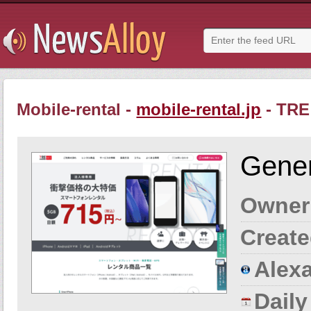
Mobile-rental -
mobile-rental.jp
- TR
Gener
Owner
Create
Alexa
Dail