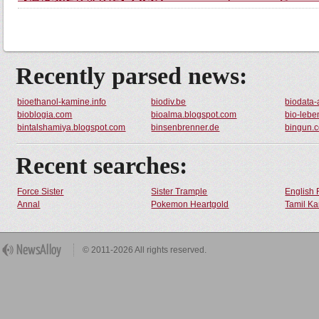
Recently parsed news:
bioethanol-kamine.info
biodiv.be
biodata-
bioblogia.com
bioalma.blogspot.com
bio-lebe
bintalshamiya.blogspot.com
binsenbrenner.de
bingun.
Recent searches:
Force Sister
Sister Trample
English 
Annal
Pokemon Heartgold
Tamil Ka
© 2011-2026 All rights reserved.