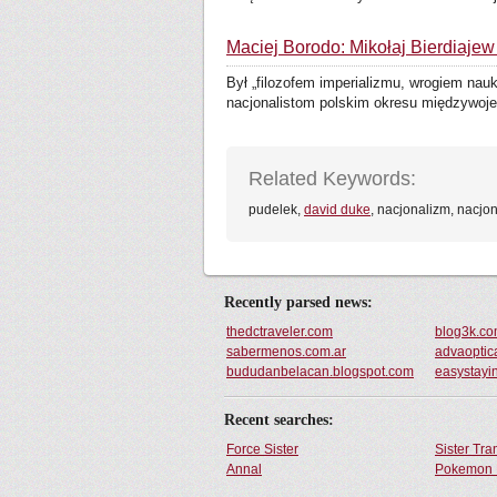
Maciej Borodo: Mikołaj Bierdiajew
Był „filozofem imperializmu, wrogiem nauk
nacjonalistom polskim okresu międzywoje
Related Keywords:
pudelek,
david duke
, nacjonalizm, nacjo
Recently parsed news:
thedctraveler.com
blog3k.c
sabermenos.com.ar
advaoptic
bududanbelacan.blogspot.com
easystayin
Recent searches:
Force Sister
Sister Tr
Annal
Pokemon 