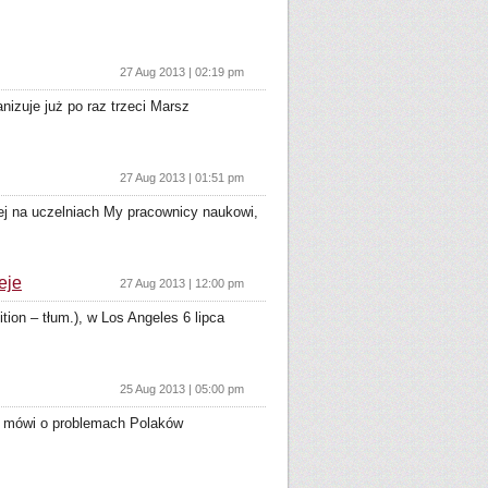
27 Aug 2013 | 02:19 pm
izuje już po raz trzeci Marsz
27 Aug 2013 | 01:51 pm
ej na uczelniach My pracownicy naukowi,
eje
27 Aug 2013 | 12:00 pm
on – tłum.), w Los Angeles 6 lipca
25 Aug 2013 | 05:00 pm
, mówi o problemach Polaków