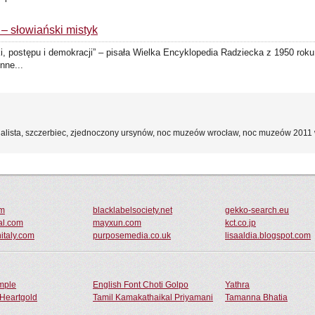
 – słowiański mistyk
i, postępu i demokracji” – pisała Wielka Encyklopedia Radziecka z 1950 roku
nne...
nalista, szczerbiec, zjednoczony ursynów, noc muzeów wrocław, noc muzeów 2011 
om
blacklabelsociety.net
gekko-search.eu
al.com
mayxun.com
kct.co.jp
italy.com
purposemedia.co.uk
lisaaldia.blogspot.com
ample
English Font Choti Golpo
Yathra
Heartgold
Tamil Kamakathaikal Priyamani
Tamanna Bhatia