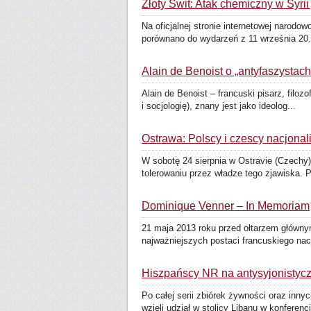
Złoty Świt: Atak chemiczny w Syrii
Na oficjalnej stronie internetowej narodow
porównano do wydarzeń z 11 września 20.
Alain de Benoist o „antyfaszystach
Alain de Benoist – francuski pisarz, filoz
i socjologię), znany jest jako ideolog...
Ostrawa: Polscy i czescy nacjonal
W sobotę 24 sierpnia w Ostravie (Czechy
tolerowaniu przez władze tego zjawiska. 
Dominique Venner – In Memoriam
21 maja 2013 roku przed ołtarzem głównym 
najważniejszych postaci francuskiego nacj
Hiszpańscy NR na antysyjonistycz
Po całej serii zbiórek żywności oraz in
wzięli udział w stolicy Libanu w konferencj