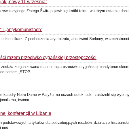
 jak „nowy 11 września”
o-rewolucyjnego Złotego Świtu pojawił się krótki tekst, w którym ostatnie doni
..
” i „antykomunistach”
of i dziennikarz. Z pochodzenia arystokrata, absolwent Sorbony, wszechstronni
iści razem przeciwko cygańskiej przestępczości
) została zorganizowana manifestacja przeciwko cygańskiej bandyterce skie
Pod hasłem „STOP ...
katedry Notre-Dame w Paryżu, na oczach setek ludzi, zastrzelił się wybitny 
onalizmu, twórca...
nej konferencji w Libanie
nych podstawowych artykułów dla potrzebujących rodaków, działacze hiszpańs
i poś...