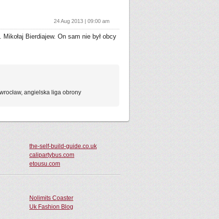
24 Aug 2013 | 09:00 am
. Mikołaj Bierdiajew. On sam nie był obcy
wrocław, angielska liga obrony
the-self-build-guide.co.uk
calipartybus.com
etousu.com
Nolimits Coaster
Uk Fashion Blog