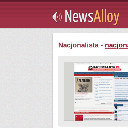
Subsribe
Nacjonalista -
nacjona