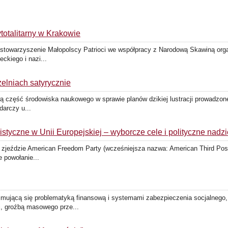
totalitarny w Krakowie
stowarzyszenie Małopolscy Patrioci we współpracy z Narodową Skawiną organ
eckiego i nazi...
zelniach satyrycznie
ą część środowiska naukowego w sprawie planów dzikiej lustracji prowadzon
darczy u...
istyczne w Unii Europejskiej – wyborcze cele i polityczne nadzi
zjeździe American Freedom Party (wcześniejsza nazwa: American Third Positi
e powołanie...
jmującą się problematyką finansową i systemami zabezpieczenia socjalnego
i, groźbą masowego prze...