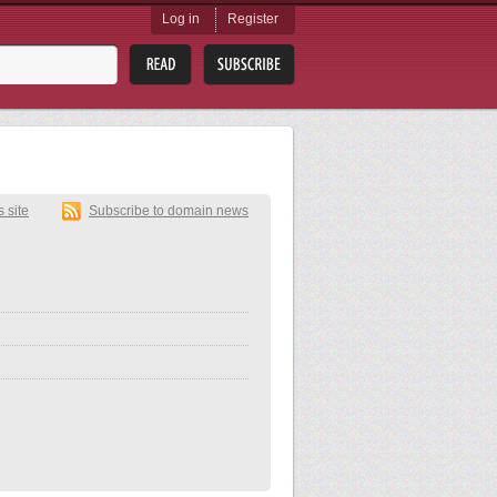
Log in
Register
s site
Subscribe to domain news