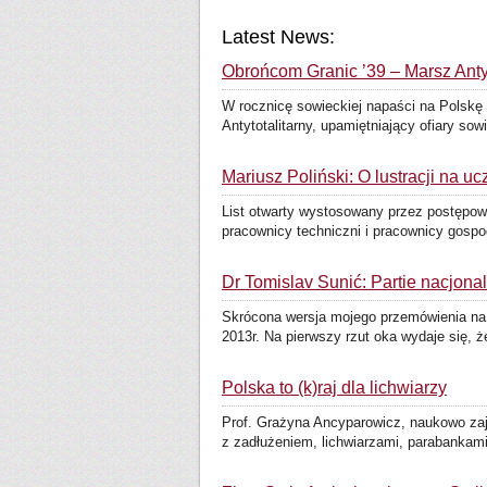
Latest News:
Obrońcom Granic ’39 – Marsz Anty
W rocznicę sowieckiej napaści na Polskę 
Antytotalitarny, upamiętniający ofiary sowi
Mariusz Poliński: O lustracji na uc
List otwarty wystosowany przez postępow
pracownicy techniczni i pracownicy gospo
Dr Tomislav Sunić: Partie nacjonal
Skrócona wersja mojego przemówienia na 
2013r. Na pierwszy rzut oka wydaje się, ż
Polska to (k)raj dla lichwiarzy
Prof. Grażyna Ancyparowicz, naukowo za
z zadłużeniem, lichwiarzami, parabankam