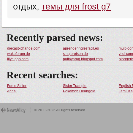
отдых,
темы для frost g7
Recently parsed news:
diecastxchange.com
aprenderinglesfacil.es
multi-co
wakeforum.de
singlereisen.de
vitol.co
lilyhippo.com
pattayarag.blogspot.com
bloggerh
Recent searches:
Force Sister
Sister Trample
English 
Annal
Pokemon Heartgold
Tamil Ka
© 2011-2026 All rights reserved.