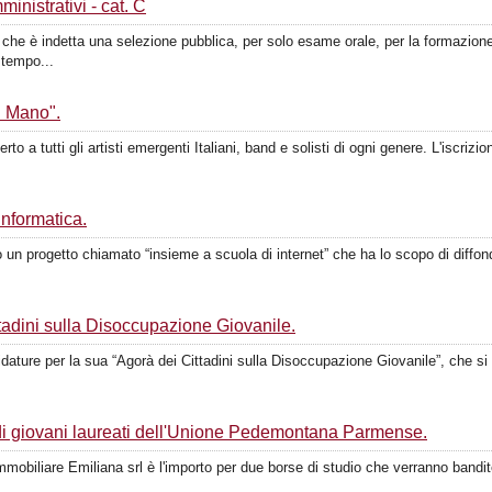
inistrativi - cat. C
 è indetta una selezione pubblica, per solo esame orale, per la formazione di
 tempo...
n Mano".
to a tutti gli artisti emergenti Italiani, band e solisti di ogni genere. L'iscrizio
informatica.
n progetto chiamato “insieme a scuola di internet” che ha lo scopo di diffondere
adini sulla Disoccupazione Giovanile.
dature per la sua “Agorà dei Cittadini sulla Disoccupazione Giovanile”, che si
 di giovani laureati dell'Unione Pedemontana Parmense.
mmobiliare Emiliana srl è l'importo per due borse di studio che verranno bandi