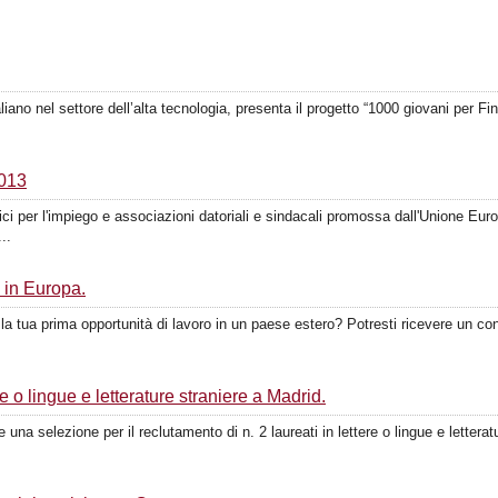
iano nel settore dell’alta tecnologia, presenta il progetto “1000 giovani per Fi
2013
lici per l'impiego e associazioni datoriali e sindacali promossa dall'Unione Eu
..
 in Europa.
la tua prima opportunità di lavoro in un paese estero? Potresti ricevere un co
e o lingue e letterature straniere a Madrid.
ce una selezione per il reclutamento di n. 2 laureati in lettere o lingue e letterat