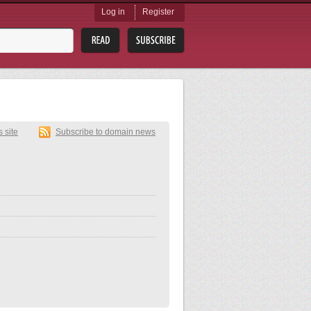
Log in
Register
s site
Subscribe to domain news