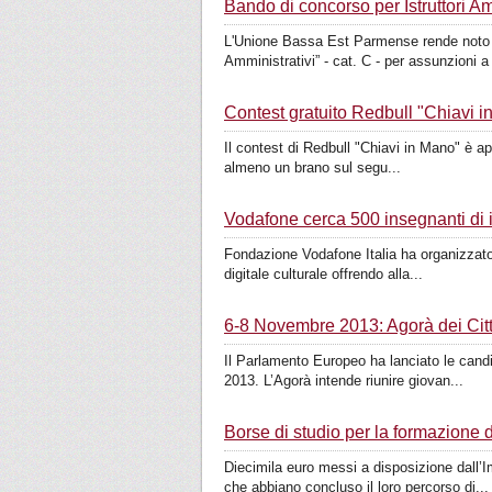
Bando di concorso per Istruttori Amm
L'Unione Bassa Est Parmense rende noto che
Amministrativi” - cat. C - per assunzioni a
Contest gratuito Redbull "Chiavi i
Il contest di Redbull "Chiavi in Mano" è aper
almeno un brano sul segu...
Vodafone cerca 500 insegnanti di 
Fondazione Vodafone Italia ha organizzato u
digitale culturale offrendo alla...
6-8 Novembre 2013: Agorà dei Citt
Il Parlamento Europeo ha lanciato le candi
2013. L’Agorà intende riunire giovan...
Borse di studio per la formazione
Diecimila euro messi a disposizione dall’I
che abbiano concluso il loro percorso di...