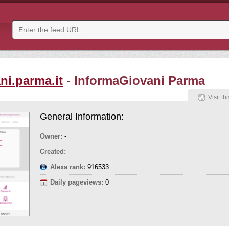
ni.parma.it
- InformaGiovani Parma
Visit thi
General Information:
Owner:
-
Created:
-
Alexa rank:
916533
Daily pageviews:
0