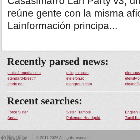
Casasimarro Lan Party v3, un
reúne gente con la misma afici
Lainformación principa...
Recently parsed news:
ethicsformedia.com
etftopics.com
eternou
etendard-brest.fr
etelefon.ro
eteksty.
etarto.net
etapgroup.com
etakeoff
Recent searches:
Force Sister
Sister Trample
English 
Annal
Pokemon Heartgold
Tamil Ka
© 2011-2026 All rights reserved.