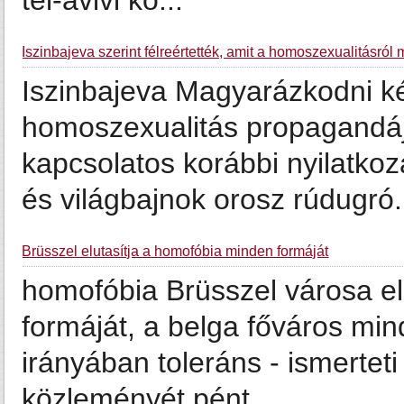
tel-avivi kö...
Iszinbajeva szerint félreértették, amit a homoszexualitásról
Iszinbajeva Magyarázkodni k
homoszexualitás propagandájá
kapcsolatos korábbi nyilatkoz
és világbajnok orosz rúdugró. 
Brüsszel elutasítja a homofóbia minden formáját
homofóbia Brüsszel városa el
formáját, a belga főváros min
irányában toleráns - ismertet
közleményét pént...