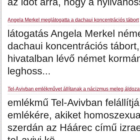
az időt arra, hogy a nyilvánoss
Angela Merkel meglátogatta a dachaui koncentrációs tábort
látogatás Angela Merkel néme
dachaui koncentrációs tábort, 
hivatalban lévő német kormány
leghoss...
Tel-Avivban emlékművet állítanak a nácizmus meleg áldoza
emlékmű Tel-Avivban felállítj
emlékére, akiket homoszexuali
szerdán az Háárec című izrae