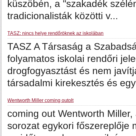
küszöbén, a "szakadék szélén" 
tradicionalisták közötti v...
TASZ: nincs helye rendőröknek az iskolában
TASZ A Társaság a Szabadság
folyamatos iskolai rendőri jel
drogfogyasztást és nem javítj
társadalmi kirekesztés és egye
Wentworth Miller coming outolt
coming out Wentworth Miller,
sorozat egykori főszereplője 