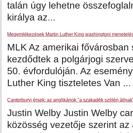
talán úgy lehetne összefoglaln
királya az...
Megemlékezések Martin Luther King washingtoni menetelés
MLK Az amerikai fővárosba
kezdődtek a polgárjogi szer
50. évfordulóján. Az esemény
Luther King tiszteletes Van ...
Canterburyi érsek: az anglikánok "a szakadék szélén állnak
Justin Welby Justin Welby can
közösség vezetője szerint az 