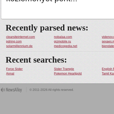
Recently parsed news:
clearsiteinternet.com
nobalaa.com
videnov
pdring.com
gizmobile.ru
sexaes.r
solarmillennium.de
medicopedia.net
biendat
Recent searches:
Force Sister
Sister Trample
English 
Annal
Pokemon Heartgold
Tamil Ka
© 2011-2026 All rights reserved.