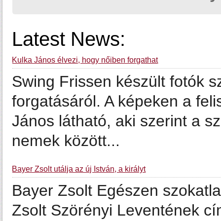
Latest News:
Kulka János élvezi, hogy nőiben forgathat
Swing Frissen készült fotók s
forgatásáról. A képeken a fel
János látható, aki szerint a 
nemek között...
Bayer Zsolt utálja az új István, a királyt
Bayer Zsolt Egészen szokatlan
Zsolt Szörényi Leventének cí