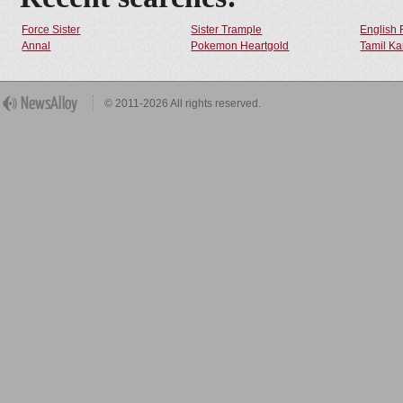
Force Sister
Sister Trample
English 
Annal
Pokemon Heartgold
Tamil Ka
© 2011-2026 All rights reserved.