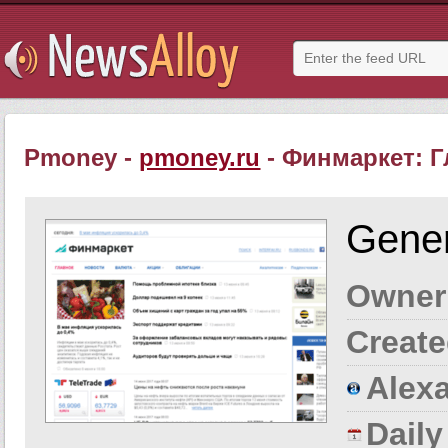
Pmoney -
pmoney.ru
- Финмаркет: 
Gener
Owner
Create
Alexa
Dail