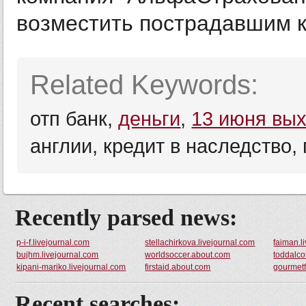
возместить пострадавшим к
Related Keywords:
отп банк,
деньги
,
13 июня вы
англии, кредит в наследство,
Recently parsed news:
p-i-f.livejournal.com
stellachirkova.livejournal.com
faiman.l
bujhm.livejournal.com
worldsoccer.about.com
toddalco
kipani-mariko.livejournal.com
firstaid.about.com
gourmet
Recent searches: