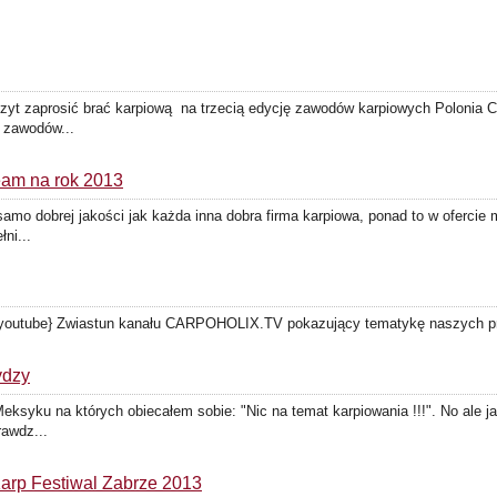
yt zaprosić brać karpiową na trzecią edycję zawodów karpiowych Polonia C
 zawodów...
eam na rok 2013
amo dobrej jakości jak każda inna dobra firma karpiowa, ponad to w ofercie m
ni...
/youtube} Zwiastun kanału CARPOHOLIX.TV pokazujący tematykę naszych pro
ydzy
ksyku na których obiecałem sobie: "Nic na temat karpiowania !!!". No ale ja
rawdz...
p Festiwal Zabrze 2013