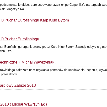
podsumowanie video, zarejestrowane przez ekipę Carpohilix'a na targach w
ski Magazyn Ka...
y O Puchar Eurofishingu Karp Klub Bytom
y O Puchar Eurofishingu
har Eurofishingu organizowany przez Karp Klub Bytom Zawody odbyły się na 
aniu zał...
echnicznej ( Michał Wawrzyniak )
atowickiego zakazało nam używania pontonów do sondowania, nęcenia, wywó
 przeszkody...
Karpiowy Zabrze 2013
2013 ( Michał Wawrzyniak )