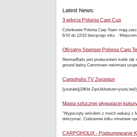
Latest News:
3 edycja Polonia Carp Cup
Członkowie Polonia Carp Team mają zascz
6/10 do 12/10 bieżącego roku . Miejscem
Oficjalny Sponsor Polonia Carp T
RenmarBaits jest producentem kulek tak s
ground baitsy.Camminare natomiast uzupeł
Carpoholix.TV Zwiastun
{youtube}j19Kbt-ZqoU&feature=youtu.be{
Magia sztucznej pływającej kukur
"Wypoczęty wróciłem z moich wakacji z Me
dotrzymać. Codziennie kilku minutowe sp
CARPOHOLIX - Podsumowanie Kar