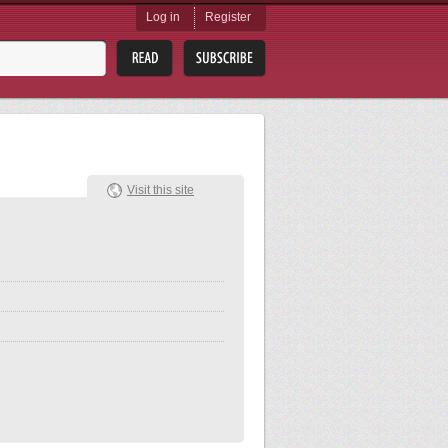
Log in
Register
Visit this site