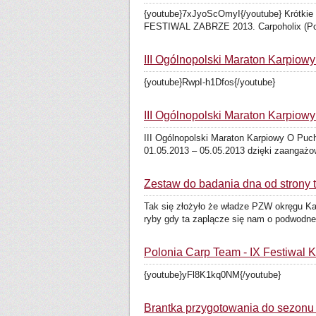
{youtube}7xJyoScOmyI{/youtube} Krótkie 
FESTIWAL ZABRZE 2013. Carpoholix (Pol
III Ogólnopolski Maraton Karpiow
{youtube}RwpI-h1Dfos{/youtube}
III Ogólnopolski Maraton Karpiow
III Ogólnopolski Maraton Karpiowy O Puc
01.05.2013 – 05.05.2013 dzięki zaangażow
Zestaw do badania dna od strony t
Tak się złożyło że władze PZW okręgu K
ryby gdy ta zaplącze się nam o podwodne
Polonia Carp Team - IX Festiwal 
{youtube}yFl8K1kq0NM{/youtube}
Brantka przygotowania do sezonu 