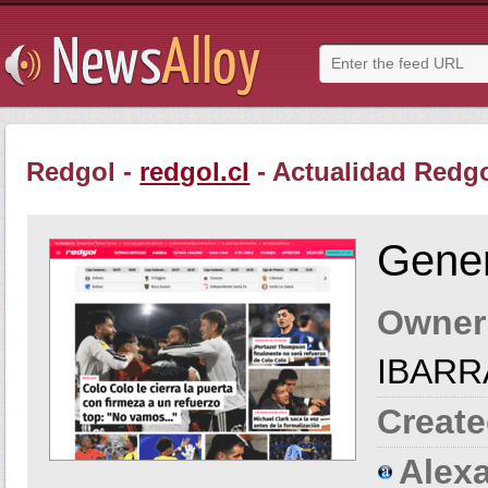
Redgol -
redgol.cl
- Actualidad Redgo
Gener
Owner
IBARR
Create
Alexa