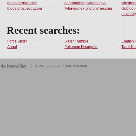
demo.berriart.com
doanhnghiep.vinamap.vn
vitostre
blogs.prospectiv.com
flyforyounext.aforumfree.com
clubfoot-
disabili
Recent searches:
Force Sister
Sister Trample
English 
Annal
Pokemon Heartgold
Tamil Ka
© 2011-2026 All rights reserved.