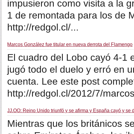
impusieron como visita a la g
1 de remontada para los de M
http://redgol.cl/...
Marcos González fue titular en nueva derrota del Flamengo
El cuadro del Lobo cayó 4-1 e
jugó todo el duelo y erró en u
cuenta. Lee este post comple
http://redgol.cl/2012/7/marco
JJ.OO: Reino Unido triunfó y se afirma y España cayó y se 
Mientras que los británicos s