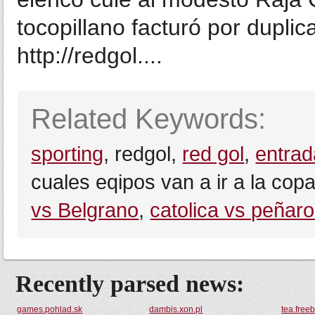
tocopillano facturó por dupli
http://redgol....
Related Keywords:
sporting
, redgol,
red gol
,
entrad
cuales eqipos van a ir a la cop
vs Belgrano
,
catolica vs peñaro
Recently parsed news:
games.pohlad.sk
dambis.xon.pl
tea.free