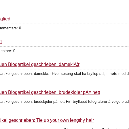
glied
ommentare: 0
d
entare: 0
uen Blogartikel geschrieben: dameklÃ¦r
artikel geschrieben: dameklær Hver sesong skal ha bryllup stil, i møte med 
..
uen Blogartikel geschrieben: brudekjoler pÃ¥ nett
artikel geschrieben: brudekjoler på nett Før bryllupet fotograferer å velge b
ikel geschrieben: Tie up your own lengthy hair