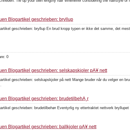
chrieben: Tie up your own lengthy hair Whenever considering the hairstyle or ha
uen Blogartikel geschrieben: bryllup
rtikel geschrieben: bryllup En brud kropp typen er ikke det samme, det mest k
re: 0
uen Blogartikel geschrieben: selskapskjoler pÃ¥ nett
rtikel geschrieben: selskapskjoler på nett Mange bruder når du velger en brud
.
uen Blogartikel geschrieben: brudetilbehÃ¸r
tikel geschrieben: brudetilbehør Eventyrlig ny ettertraktet nettverk bryllupet s
en Blogartikel geschrieben: ballkjoler pÃ¥ nett