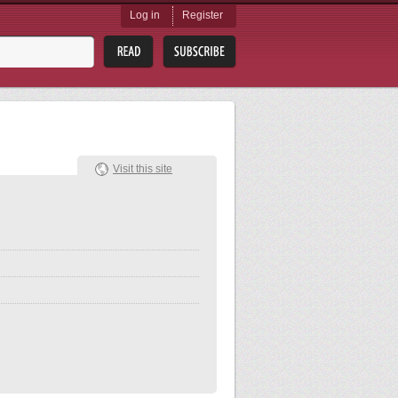
Log in
Register
Visit this site