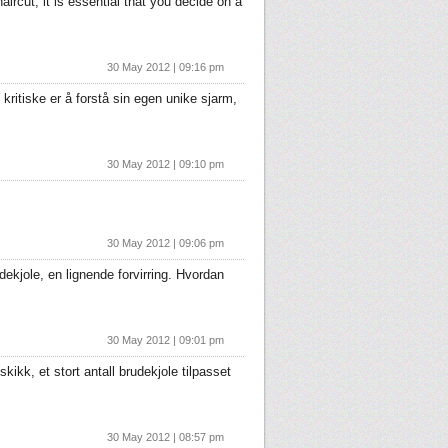
ircut, it is essential that you decide on a
30 May 2012 | 09:16 pm
ritiske er å forstå sin egen unike sjarm,
30 May 2012 | 09:10 pm
30 May 2012 | 09:06 pm
ekjole, en lignende forvirring. Hvordan
30 May 2012 | 09:01 pm
kikk, et stort antall brudekjole tilpasset
30 May 2012 | 08:57 pm