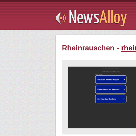
Subsribe
Rheinrauschen -
rhe