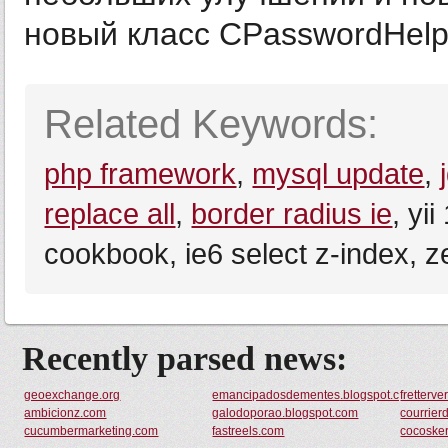
новый класс CPasswordHelpe
Related Keywords:
php framework
,
mysql update
,
replace all
,
border radius ie
, yi
cookbook, ie6 select z-index, 
Recently parsed news:
geoexchange.org
emancipadosdementes.blogspot.com
fretterv
ambicionz.com
galodoporao.blogspot.com
courrier
cucumbermarketing.com
fastreels.com
cocosker