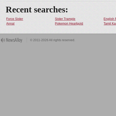
Recent searches:
Force Sister
Sister Trample
English 
Annal
Pokemon Heartgold
Tamil Ka
© 2011-2026 All rights reserved.