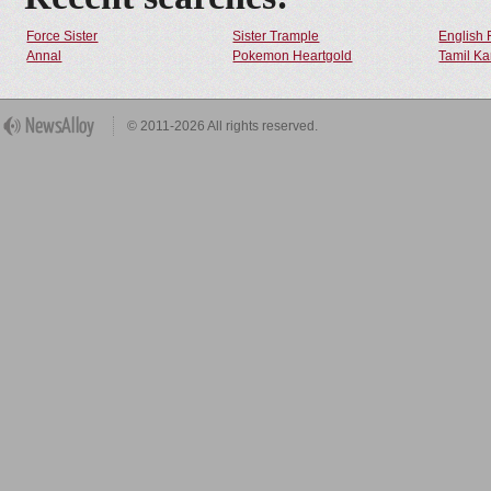
Force Sister
Sister Trample
English 
Annal
Pokemon Heartgold
Tamil Ka
© 2011-2026 All rights reserved.