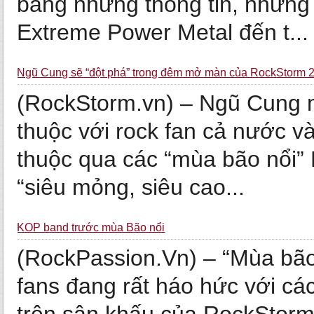
bằng những thông tin, những
Extreme Power Metal đến t...
Ngũ Cung sẽ “đột phá” trong đêm mở màn của RockStorm 2
(RockStorm.vn) – Ngũ Cung m
thuộc với rock fan cả nước v
thuộc qua các “mùa bão nổi”
“siêu mỏng, siêu cao...
KOP band trước mùa Bão nổi
(RockPassion.Vn) – “Mùa bão
fans đang rất háo hức với cá