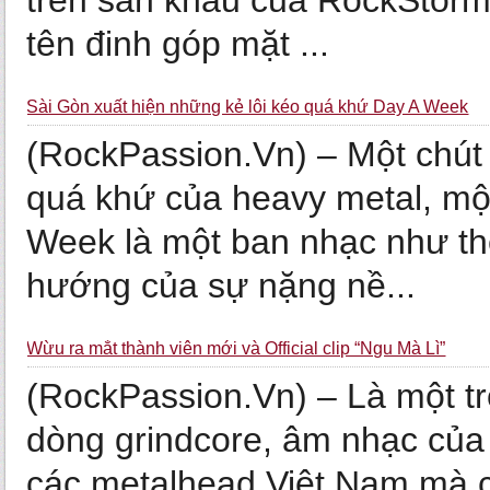
trên sân khấu của RockStorm 
tên đinh góp mặt ...
Sài Gòn xuất hiện những kẻ lôi kéo quá khứ Day A Week
(RockPassion.Vn) – Một chút
quá khứ của heavy metal, một
Week là một ban nhạc như th
hướng của sự nặng nề...
Wừu ra mắt thành viên mới và Official clip “Ngu Mà Lì”
(RockPassion.Vn) – Là một t
dòng grindcore, âm nhạc củ
các metalhead Việt Nam mà cò