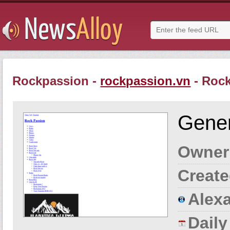
Rockpassion -
rockpassion.vn
- Rock
Gener
Owner
Create
Alexa
Dail