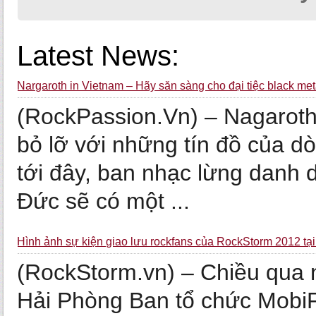
Latest News:
Nargaroth in Vietnam – Hãy sẵn sàng cho đại tiệc black met
(RockPassion.Vn) – Nagaroth
bỏ lỡ với những tín đồ của d
tới đây, ban nhạc lừng danh 
Đức sẽ có một ...
Hình ảnh sự kiện giao lưu rockfans của RockStorm 2012 tạ
(RockStorm.vn) – Chiều qua n
Hải Phòng Ban tổ chức Mobi