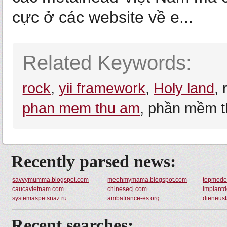
cực ở các website về e...
Related Keywords:
rock
,
yii framework
,
Holy land
,
phan mem thu am
, phần mềm t
Recently parsed news:
savvymumma.blogspot.com
meohmymama.blogspot.com
topmodel
caucavietnam.com
chinesecj.com
implantd
systemaspetsnaz.ru
ambafrance-es.org
dieneust
Recent searches: