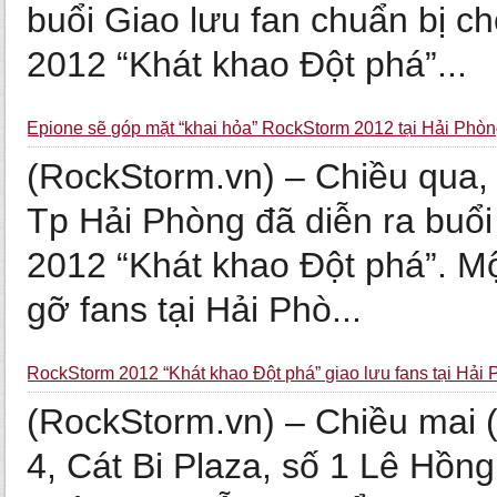
buổi Giao lưu fan chuẩn bị 
2012 “Khát khao Đột phá”...
Epione sẽ góp mặt “khai hỏa” RockStorm 2012 tại Hải Phò
(RockStorm.vn) – Chiều qua, 
Tp Hải Phòng đã diễn ra buổi
2012 “Khát khao Đột phá”. Mộ
gỡ fans tại Hải Phò...
RockStorm 2012 “Khát khao Đột phá” giao lưu fans tại Hải
(RockStorm.vn) – Chiều mai 
4, Cát Bi Plaza, số 1 Lê Hồ