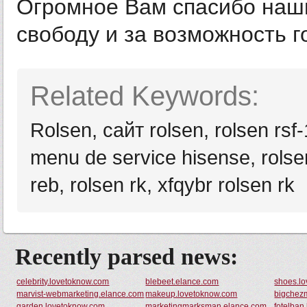
Огромное Вам спасибо наши
свободу и за возможность г
Related Keywords:
Rolsen, сайт rolsen, rolsen rsf
menu de service hisense, rolse
reb, rolsen rk, xfqybr rolsen rk
Recently parsed news:
celebrity.lovetoknow.com
blebeet.elance.com
shoes.l
marvist-webmarketing.elance.com
makeup.lovetoknow.com
bigchez
garden.lovetoknow.com
marketingmarksman.elance.com
fotelban