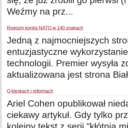
się, że już zrobili go pierwsi (
Weźmy na prz...
Rogozin kontra NATO w 140 znakach
Jedną z najmocniejszych stron
entuzjastyczne wykorzystani
technologii. Premier wysyła zd
aktualizowana jest strona Bi
O klęskach i reformach
Ariel Cohen opublikował nie
ciekawy artykuł. Gdy tylko prz
koleiny tekst z serii "kłótni