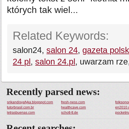
których tak wiel...
Related Keywords:
salon24,
salon 24
,
gazeta pols
24 pl
,
salon 24.pl
, uwarzam rze
Recently parsed news:
srikandisyafyka.blogspot.com
fresh-ness.com
folksono
tutorbrasil.com.br
healthcave.com
en2010
letrasbuenas.com
schott-tt.de
pocketma
Recent searches: