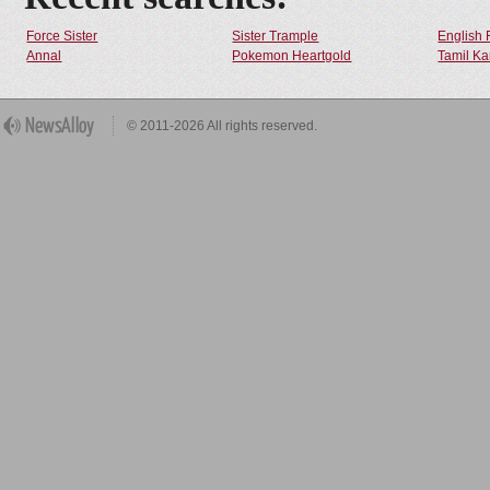
Force Sister
Sister Trample
English 
Annal
Pokemon Heartgold
Tamil Ka
© 2011-2026 All rights reserved.