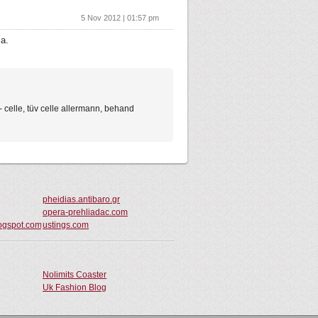
5 Nov 2012 | 01:57 pm
a.
celle, tüv celle allermann, behand
pheidias.antibaro.gr
opera-prehliadac.com
ogspot.com
ustings.com
Nolimits Coaster
Uk Fashion Blog