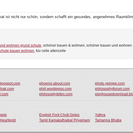
at ist nicht nur schön, sondern schafft ein gesundes, angenehmes Raumklim
und wohnen grund schule
, schöner bauen & wohnen, schöner bauen und wohnen - 
schule bauen wohnen
, tüv celle altencelle
.blogspot.com
phoenix.about.com
photo.yeinjee.com
shak.com
philj.wordpress.com
philosophyforum.com
r.com
philosophybites.com
playhousedownload.bl
ample
English Font Choti Golpo
Yathra
Heartgold
Tamil Kamakathaikal Priyamani
Tamanna Bhatia