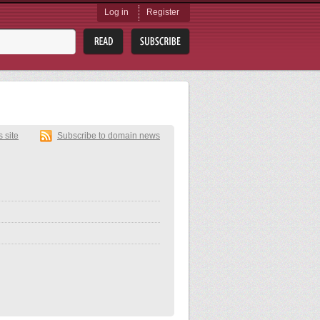
Log in
Register
s site
Subscribe to domain news