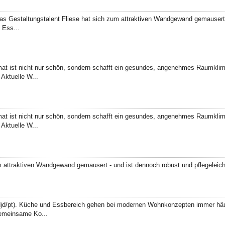
 Gestaltungstalent Fliese hat sich zum attraktiven Wandgewand gemausert -
 Ess...
at ist nicht nur schön, sondern schafft ein gesundes, angenehmes Raumkli
Aktuelle W...
at ist nicht nur schön, sondern schafft ein gesundes, angenehmes Raumkli
Aktuelle W...
 attraktiven Wandgewand gemausert - und ist dennoch robust und pflegeleicht
d/pt). Küche und Essbereich ge­hen bei modernen Wohnkon­zepten immer häufi
emeinsame Ko...