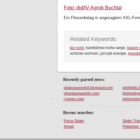
Foto: djd/IV-Agrob Buchtal
Ein Fliesenbelag in angesagtem XXL-Form
Related Keywords:
tüv nord
, hambühren hohe wege,
bauen 
schöner wohnen, jorczyk energie,
grund
Recently parsed news:
globoaovivohd.blogspot.com
phillybits
phantasmaphile.com
philgerby
i-mews.com
philvische
Recent searches:
Force Sister
Sister Tr
Annal
Pokemon 