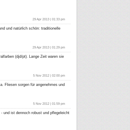
29 Apr 2013 | 01:33 pm
d und natürlich schön: traditionelle
29 Apr 2013 | 01:29 pm
lfarben (djd/pt). Lange Zeit waren sie
5 Nov 2012 | 02:00 pm
ma. Fliesen sorgen für angenehmes und
5 Nov 2012 | 01:59 pm
 und ist dennoch robust und pflegeleicht