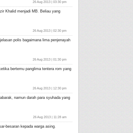
26 Aug 2013 | 03:30 pm
zir Khalid menjadi MB. Beliau yang
26 Aug 2013 | 02:30 pm
elasan polis bagaimana lima penjenayah
26 Aug 2013 | 01:30 pm
ketika bertemu panglima tentera rom yang
26 Aug 2013 | 12:30 pm
uabarak, namun darah para syuhada yang
26 Aug 2013 | 11:28 am
sar-besaran kepada warga asing.