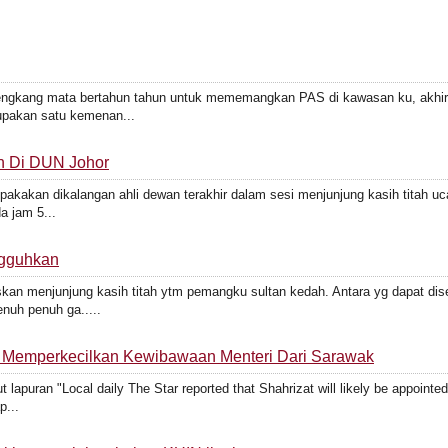
engkang mata bertahun tahun untuk mememangkan PAS di kawasan ku, akhirn
pakan satu kemenan...
n Di DUN Johor
akakan dikalangan ahli dewan terakhir dalam sesi menjunjung kasih titah 
a jam 5...
ngguhkan
 menjunjung kasih titah ytm pemangku sultan kedah. Antara yg dapat di
nuh penuh ga.....
ai Memperkecilkan Kewibawaan Menteri Dari Sarawak
puran "Local daily The Star reported that Shahrizat will likely be appointed 
p...