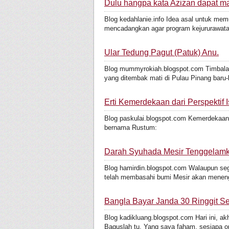
Dulu hangpa kata Azizan dapat ma
Blog kedahlanie.info Idea asal untuk mem
mencadangkan agar program kejururawatan
Ular Tedung Pagut (Patuk) Anu.
Blog mummyrokiah.blogspot.com Timbalan
yang ditembak mati di Pulau Pinang baru-ba
Erti Kemerdekaan dari Perspektif 
Blog paskulai.blogspot.com Kemerdekaan y
bernama Rustum:
Darah Syuhada Mesir Tenggelam
Blog hamirdin.blogspot.com Walaupun se
telah membasahi bumi Mesir akan meneng
Bangla Bayar Janda 30 Ringgit Se
Blog kadikluang.blogspot.com Hari ini, 
Baguslah tu. Yang saya faham, sesiapa or