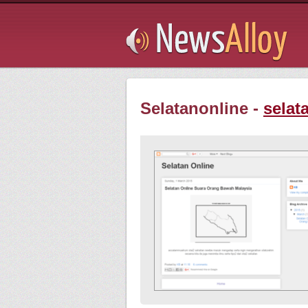
Subsribe
Selatanonline -
selat