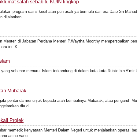
klumat salah sebab tu KUIN lingkop
ulakan program sains kesihatan pun asalnya bermula dari era Dato Sri Mahad
 dijalankan...
 Menteri di Jabatan Perdana Menteri P.Waytha Moorthy mempersoalkan penj
ru ini. K...
Islam
ang sebenar menurut Islam terkandung di dalam kata-kata Rub'ie bin A'mir 
kan Mubarak
gala pentanda menunjuk kepada arah kembalinya Mubarak, atau pengaruh M
gelamkan dia d...
kali Projek
akhbar memetik kenyataan Menteri Dalam Negeri untuk menjalankan operasi be
ang asing yang...