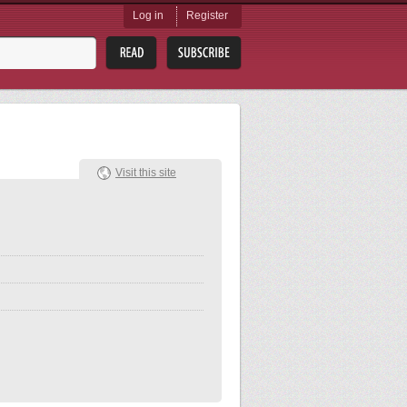
Log in
Register
Visit this site