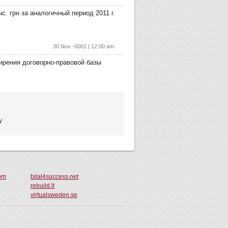
с. грн за аналогичный период 2011 г.
30 Nov -0001 | 12:00 am
ирения договорно-правовой базы
у
om
bilal4success.net
rebuild.lt
virtualsweden.se