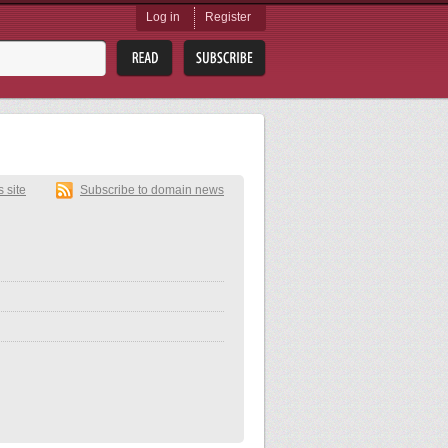
Log in
Register
s site
Subscribe to domain news