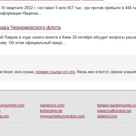
II квартале 2012 г. составил 5 млн 917 тыс. грн против прибыли в 444 ты
информации Национа...
рава Черноморского флота
й Лавров в ходе своего визита в Киев 19 октября обсудит вопросы расш
ыму. Об этом официальный предс...
ж берег, dora пушка,
прямая ссылка что это
, Якорь мне в бухту!, сфинкс в крым
tionsummit.com
gamersco.com
fantasy-backgrounds.c
s
kidsinstyle.de
papercraftcentral.net
al.org
mygourmetconnection.com
glideint.com