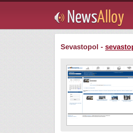
Subsribe
Sevastopol -
sevasto