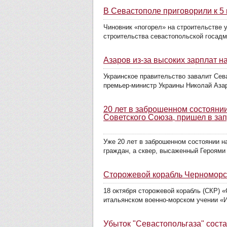
В Севастополе приговорили к 5
Чиновник «погорел» на строительстве 
строительства севастопольской госадм
Азаров из-за высоких зарплат 
Украинское правительство завалит Сев
премьер-министр Украины Николай Азаро
20 лет в заброшенном состояни
Советского Союза, пришел в зап
Уже 20 лет в заброшенном состоянии н
граждан, а сквер, высаженный Героями 
Сторожевой корабль Черноморс
18 октября сторожевой корабль (СКР) 
итальянском военно-морском учении «Ио
Убыток "Севастопольгаза" соста