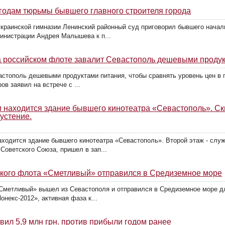
 годам тюрьмы бывшего главного строителя города
украинской гимназии Ленинский районный суд приговорил бывшего начал
инистрации Андрея Малышева к п...
на российском флоте завалит Севастополь дешевыми проду
астополь дешевыми продуктами питания, чтобы сравнять уровень цен в г
в заявил на встрече с ...
и находится здание бывшего кинотеатра «Севастополь». С
устение.
аходится здание бывшего кинотеатра «Севастополь». Второй этаж - сл
Советского Союза, пришел в зап...
кого флота «Сметливый» отправился в Средиземное море
«Сметливый» вышел из Севастополя и отправился в Средиземное море д
некс-2012», активная фаза к...
вил 5,9 млн грн. против прибыли годом ранее