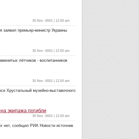
30 Nov -0001 | 12:00 am
дня заявил премьер-министр Украины
30 Nov -0001 | 12:00 am
аменитых лётчиков - воспитанников
30 Nov -0001 | 12:00 am
ысе Хрустальный музейно-выставочного
ена экипажа погибли
30 Nov -0001 | 12:00 am
их нет, сообщил РИА Новости источник