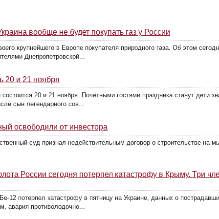
Украина вообще не будет покупать газ у России
своего крупнейшего в Европе покупателя природного газа. Об этом сего
ителями Днепропетровской...
ь 20 и 21 ноября
состоится 20 и 21 ноября. Почётными гостями праздника станут дети зн
сле сын легендарного сов...
ный освободили от инвестора
ственный суд признал недействительным договор о строительстве на м
лота России сегодня потерпел катастрофу в Крыму. Три чл
е-12 потерпел катастрофу в пятницу на Украине, данных о пострадавш
м, авария противолодочно...