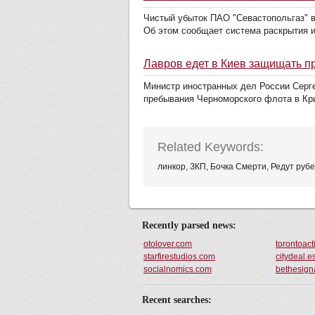
Чистый убыток ПАО "Севастопольгаз" в I
Об этом сообщает система раскрытия 
Лавров едет в Киев защищать п
Министр иностранных дел России Серге
пребывания Черноморского флота в Кр
Related Keywords:
линкор, ЗКП, Бочка Смерти, Редут рубе
Recently parsed news:
otolover.com
torontoac
starfirestudios.com
citydeal.e
socialnomics.com
bethesign
Recent searches: