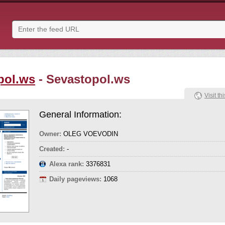
pol.ws
- Sevastopol.ws
Visit thi
General Information:
Owner:
OLEG VOEVODIN
Created:
-
Alexa rank:
3376831
Daily pageviews:
1068