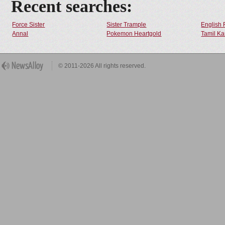
Recent searches:
Force Sister
Sister Trample
English 
Annal
Pokemon Heartgold
Tamil Ka
© 2011-2026 All rights reserved.