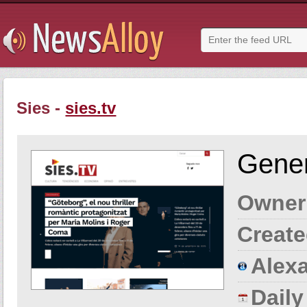
Sies -
sies.tv
Gener
Owner
Create
Alexa
Dail