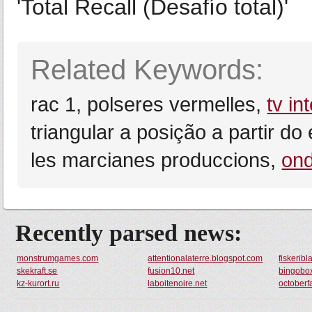
'Total Recall (Desafío total)'
Related Keywords:
rac 1, polseres vermelles,
tv in
triangular a posição a partir d
les marcianes produccions,
ond
Recently parsed news:
monstrumgames.com
attentionalaterre.blogspot.com
fiskeribl
skekraft.se
fusion10.net
bingobox
kz-kurort.ru
laboitenoire.net
octoberf