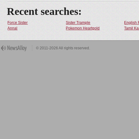
Recent searches:
Force Sister
Sister Trample
English 
Annal
Pokemon Heartgold
Tamil Ka
© 2011-2026 All rights reserved.