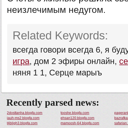
неизлечимым недугом.
Related Keywords:
всегда говори всегда 6, я буд
игра
, дом 2 эфиры онлайн,
с
няня 1 1, Серце марыъ
Recently parsed news:
2dosttanha.blogfa.com
tooshe.blogfa.com
pagerank
iauh-ms2.blogfa.com
ehsan120.blogfa.com
bazrafka
t4bligh3.blogfa.com
mamoosh-64.blogfa.com
safarian