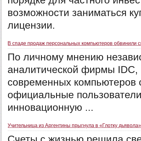
порядке для частного инвес
возможности заниматься ку
лицензии.
В спаде продаж персональных компьютеров обвинили с
По личному мнению независ
аналитической фирмы IDC,
современных компьютеров с
официальные пользователи 
инновационную ...
Учительница из Аргентины прыгнула в «Глотку дьявола
Счеты с жизнью решила св