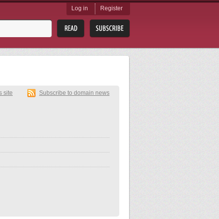
Log in
Register
s site
Subscribe to domain news