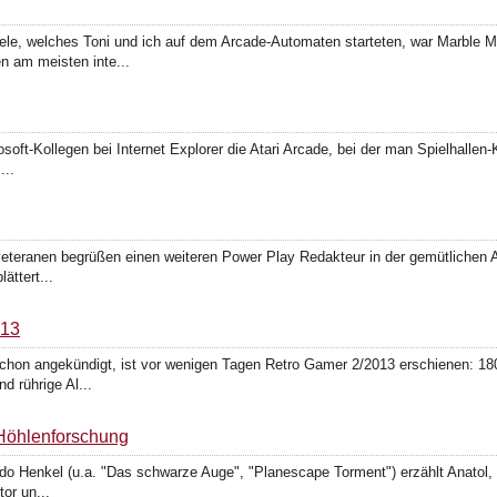
piele, welches Toni und ich auf dem Arcade-Automaten starteten, war Marble 
n am meisten inte...
soft-Kollegen bei Internet Explorer die Atari Arcade, bei der man Spielhallen
...
veteranen begrüßen einen weiteren Power Play Redakteur in der gemütlichen Al
ttert...
013
schon angekündigt, ist vor wenigen Tagen Retro Gamer 2/2013 erschienen: 18
d rührige Al...
 Höhlenforschung
do Henkel (u.a. "Das schwarze Auge", "Planescape Torment") erzählt Anatol, 
or un...