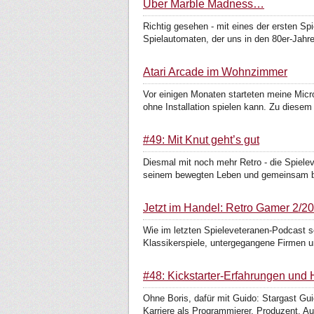
Über Marble Madness…
Richtig gesehen - mit eines der ersten S
Spielautomaten, der uns in den 80er-Jahre
Atari Arcade im Wohnzimmer
Vor einigen Monaten starteten meine Micro
ohne Installation spielen kann. Zu diesem 
#49: Mit Knut geht’s gut
Diesmal mit noch mehr Retro - die Spiele
seinem bewegten Leben und gemeinsam blä
Jetzt im Handel: Retro Gamer 2/2
Wie im letzten Spieleveteranen-Podcast 
Klassikerspiele, untergegangene Firmen un
#48: Kickstarter-Erfahrungen und
Ohne Boris, dafür mit Guido: Stargast Gui
Karriere als Programmierer, Produzent, Aut