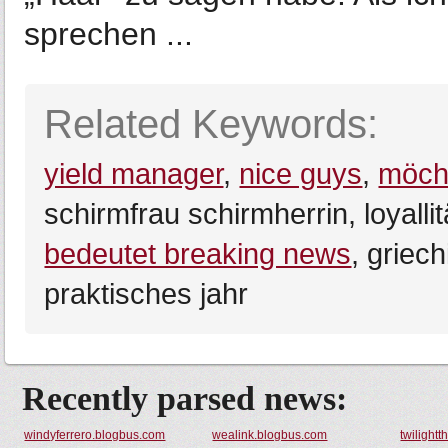
sprechen ...
Related Keywords:
yield manager
,
nice guys
,
möcht
schirmfrau schirmherrin, loyalli
bedeutet breaking news
, griec
praktisches jahr
Recently parsed news:
windyferrero.blogbus.com
wealink.blogbus.com
twilight