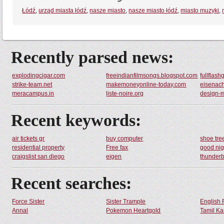
Łódź
,
urząd miasta łódź
,
nasze miasto
,
nasze miasto łódź
,
miasto muzyki
,
Recently parsed news:
explodingcigar.com
freeindianfilmsongs.blogspot.com
fullflas
strike-team.net
makemoneyonline-today.com
eisenac
meracampus.in
liste-noire.org
design-
Recent keywords:
air tickets gr
buy computer
shoe tre
residential property
Free fax
good nig
craigslist san diego
eigen
thunderb
Recent searches:
Force Sister
Sister Trample
English 
Annal
Pokemon Heartgold
Tamil Ka