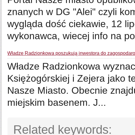
znanych w DG "Alei" czyli ko
wygląda dość ciekawie, 12 li
wykonawca, wiecej info na po.
Władze Radzionkowa poszukują inwestora do zagospodarowa
Władze Radzionkowa wyznaczy
Księżogórskiej i Zejera jako 
Nasze Miasto. Obecnie znajd
miejskim basenem. J...
Related keywords: