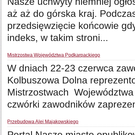
Nasze uchwyty niemniej ogłos
aż aż do górska kraj. Podcza
przedsięwzięcie końcowie gdy
indeks, w takim stroni...
Mistrzostwa Województwa Podkarpackiego
W dniach 22-23 czerwca zawod
Kolbuszowa Dolna reprezento
Mistrzostwach Województwa P
czwórki zawodników zaprezent
Przebudowa Alei Majakowskiego
Portal Nasze miasto opubliko